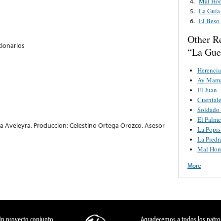
Mal Ho
4.
La Guía
5.
El Beso
6.
Other R
ionarios
“La Guer
Herencia
Ay Mama
El Juan
Cuentale
Soldado
El Palme
na Aveleyra. Produccion: Celestino Ortega Orozco. Asesor
La Popis
La Piedr
Mal Hom
More
Un proyecto conjunto
Agradecemos a todos los patro