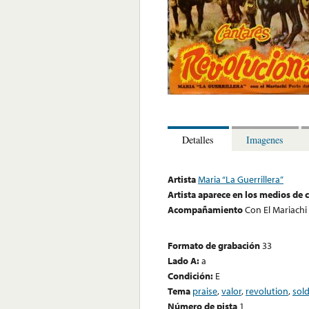
Detalles
Imagenes
Artista
Maria “La Guerrillera”
Artista aparece en los medios de
Acompañamiento
Con El Mariachi 
Formato de grabación
33
Lado A:
a
Condición:
E
Tema
praise
,
valor
,
revolution
,
sold
Número de pista
1