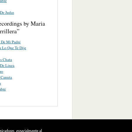
mbre
 De Judas
ecordings by Maria
rillera”
 De Mi Padre
 Lo Que Te Dije
s Chata
 De Linea
ro
 Canuta
a
bre
nicadores, especialmente al