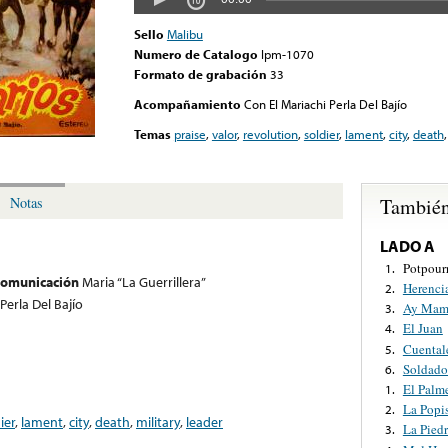
Sello
Malibu
Numero de Catalogo
lpm-1070
Formato de grabación
33
Acompañamiento
Con El Mariachi Perla Del Bajío
Temas
praise
,
valor
,
revolution
,
soldier
,
lament
,
city
,
death
También
Notas
LADO A
Potpour
1.
 comunicación
Maria “La Guerrillera”
Herenci
2.
Perla Del Bajío
Ay Mama
3.
El Juan
4.
Cuental
5.
Soldado
6.
El Palm
1.
La Popi
2.
ier
,
lament
,
city
,
death
,
military
,
leader
La Pied
3.