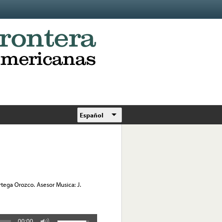
Español
rtega Orozco. Asesor Musica: J.
00:00