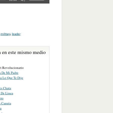
,
military
,
leader
 en este mismo medio
ri Revolucionario
a De Mi Padre
 Lo Que Te Dije
es Chata
 De Linea
ero
s Canuta
ra