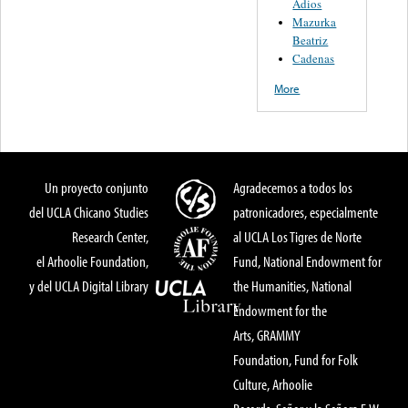
Adios
Mazurka
Beatriz
Cadenas
More
Un proyecto conjunto
Agradecemos a todos los
del UCLA Chicano Studies
patronicadores, especialmente
Research Center,
al UCLA Los Tigres de Norte
el Arhoolie Foundation,
Fund, National Endowment for
y del UCLA Digital Library
the Humanities, National
Endowment for the
Arts, GRAMMY
Foundation, Fund for Folk
Culture, Arhoolie