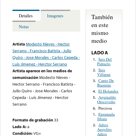
También
Detalles
Imagenes
en este
Notas
mismo
medio
Artista
Modesto Nieves - Hector
Serrano - Francisco Batista - Julio
LADO A
Quiro - Jose Morales - Carlos Cepeda -
Seis Del
1.
Pañuelo
Luis Jimenez - Herctor Serrano
Seis
2.
Artista aparece en los medios de
Villaran
comunicación
Modesto Nieves -
Canto De
3.
Hector Serrano - Francisco Batista -
Baquine
Julio Quiro - Jose Morales - Carlos
El Holandes
4.
Cepeda - Luis Jimenez - Herctor
Aguinaldo
5.
Orocoveño
Serrano
Preciosa
6.
Enramada
1.
Jibara
Formato de grabación
33
Adios
2.
Lado A:
a
Angelito
Condición:
VG+
Adios