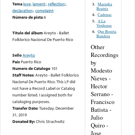
Tema
love
,
lament;
,
reflection;
,
Mazurka
3.
Beatriz
declaration;
,
complaint;
Cadenas
4.
Número de pista
6
A La
5.
Verdeque
Que Bonita
6.
Título del álbum
Areyto - Ballet
Bandera
Folklorico Nacional De Puerto Rico
Other
Recordings
Sello
Areyto
by
País
Puerto Rico
Numero de Catalogo
101
Modesto
Staff Notes:
Areyto - Ballet Folklorico
Nieves -
Nacional De Puerto Rico. This LP did
Hector
not have a Record Label or Catalog
Serrano -
number listed. I assigned both for
Francisco
cataloging purposes.
Transfer Date:
Tuesday, December
Batista -
31, 2019
Julio
Donated By:
Chris Strachwitz
Quiro -
Jose