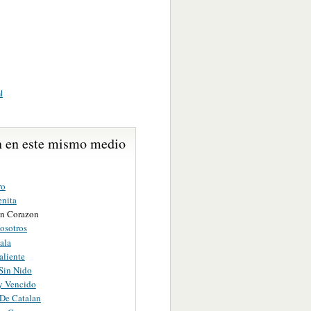
l
 en este mismo medio
ro
nita
in Corazon
osotros
ala
aliente
Sin Nido
y Vencido
De Catalan