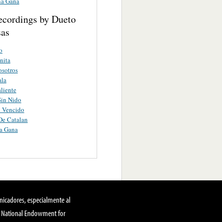
na Gana
ecordings by Dueto
sas
o
nita
sotros
ala
aliente
Sin Nido
y Vencido
De Catalan
a Gana
nicadores, especialmente al
, National Endowment for