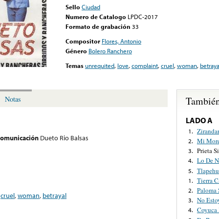
Sello
Ciudad
Numero de Catalogo
LPDC-2017
Formato de grabación
33
Compositor
Flores, Antonio
Género
Bolero Ranchero
Temas
unrequited
,
love
,
complaint
,
cruel
,
woman
,
betraya
También
Notas
LADO A
Ziranda
1.
 comunicación
Dueto Rio Balsas
Mi More
2.
Prieta S
3.
Lo De N
4.
Tlapehu
5.
Tierra C
1.
Paloma 
2.
,
cruel
,
woman
,
betrayal
No Esto
3.
Coyuca 
4.