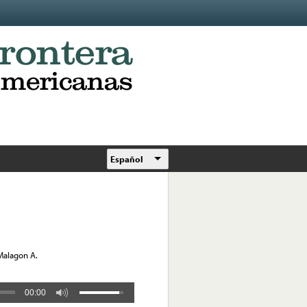
Español
 Malagon A.
00:00