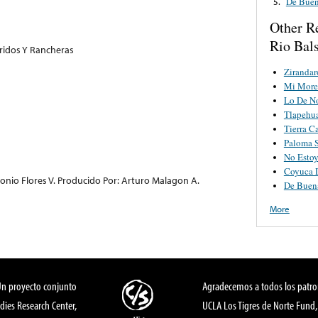
De Bue
5.
Other R
Rio Bal
rridos Y Rancheras
Zirandar
Mi More
Lo De No
Tlapehu
Tierra C
Paloma 
No Esto
Coyuca 
tonio Flores V. Producido Por: Arturo Malagon A.
De Buen
More
Un proyecto conjunto
Agradecemos a todos los patro
dies Research Center,
UCLA Los Tigres de Norte Fund