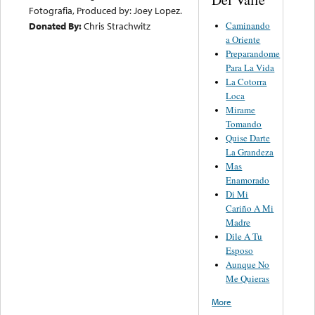
Fotografia, Produced by: Joey Lopez.
Caminando
Donated By:
Chris Strachwitz
a Oriente
Preparandome
Para La Vida
La Cotorra
Loca
Mirame
Tomando
Quise Darte
La Grandeza
Mas
Enamorado
Di Mi
Cariño A Mi
Madre
Dile A Tu
Esposo
Aunque No
Me Quieras
More