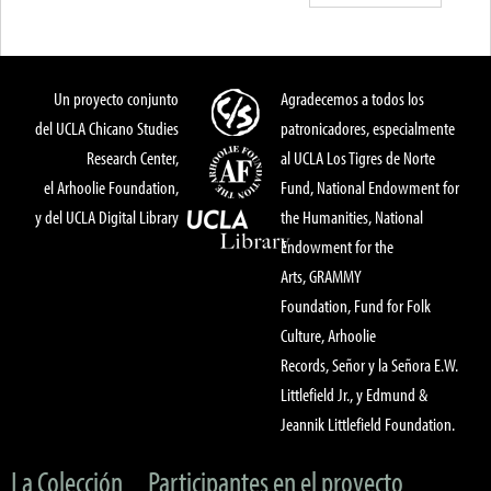
Un proyecto conjunto
Agradecemos a todos los
del UCLA Chicano Studies
patronicadores, especialmente
Research Center,
al UCLA Los Tigres de Norte
el Arhoolie Foundation,
Fund, National Endowment for
y del UCLA Digital Library
the Humanities, National
Endowment for the
Arts, GRAMMY
Foundation, Fund for Folk
Culture, Arhoolie
Records, Señor y la Señora E.W.
Littlefield Jr., y Edmund &
Jeannik Littlefield Foundation.
La Colección
Participantes en el proyecto