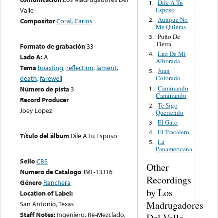
Dile A Tu
1.
Esposo
Valle
Aunque No
2.
Compositor
Coral, Carlos
Me Quieras
Puño De
3.
Tierra
Formato de grabación
33
Luz De Mi
4.
Lado A:
A
Alborada
Tema
boasting
,
reflection
,
lament
,
Juan
5.
death
,
farewell
Colorado
Caminando
1.
Número de pista
3
Caminando
Record Producer
Te Sigo
2.
Joey Lopez
Queriendo
El Gato
3.
El Tracalero
4.
Título del álbum
Dile A Tu Esposo
La
5.
Panamericana
Sello
CBS
Other
Numero de Catalogo
JML-13316
Recordings
Género
Ranchera
by Los
Location of Label:
Madrugadores
San Antonio, Texas
Staff Notes:
Ingeniero, Re-Mezclado,
Del Valle