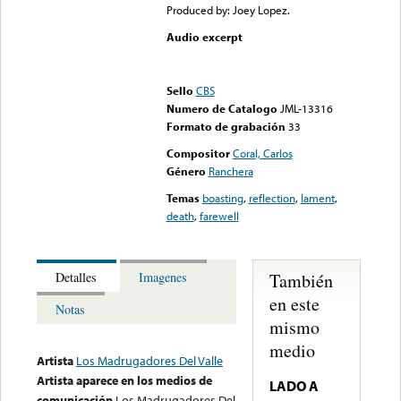
Produced by: Joey Lopez.
Audio excerpt
Error loading media: File
could not be played
Sello
CBS
Numero de Catalogo
JML-13316
Formato de grabación
33
Compositor
Coral, Carlos
Género
Ranchera
Temas
boasting
,
reflection
,
lament
,
death
,
farewell
También
Detalles
Imagenes
en este
Notas
mismo
medio
Artista
Los Madrugadores Del Valle
Artista aparece en los medios de
LADO A
comunicación
Los Madrugadores Del