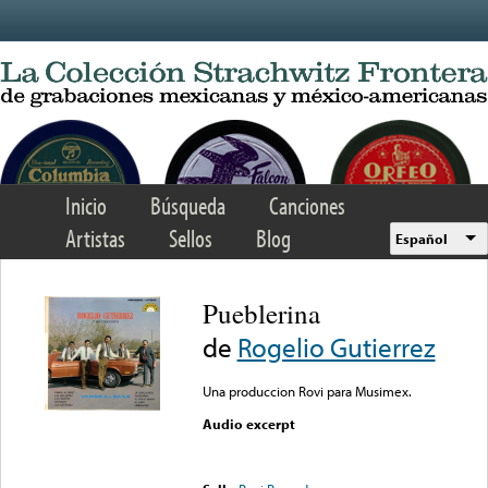
Skip to main content
Inicio
Búsqueda
Canciones
Artistas
Sellos
Blog
Español
Pueblerina
de
Rogelio Gutierrez
Una produccion Rovi para Musimex.
Audio excerpt
Error loading media: File
could not be played