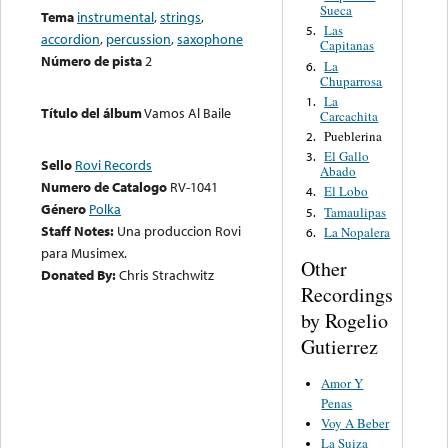
Sueca
Tema
instrumental
,
strings
,
Las
5.
accordion
,
percussion
,
saxophone
Capitanas
Número de pista
2
La
6.
Chuparrosa
La
1.
Título del álbum
Vamos Al Baile
Carcachita
Pueblerina
2.
El Gallo
3.
Sello
Rovi Records
Abado
Numero de Catalogo
RV-1041
El Lobo
4.
Género
Polka
Tamaulipas
5.
Staff Notes:
Una produccion Rovi
La Nopalera
6.
para Musimex.
Other
Donated By:
Chris Strachwitz
Recordings
by Rogelio
Gutierrez
Amor Y
Penas
Voy A Beber
La Suiza