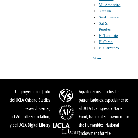
Mi Amorcito
Natalia
Sentimiento
Sal Si
Puedes
El Tecolote
El Circo
El Carretero
More
Un proyecto conjunto
Agradecemos a todos los
del UCLA Chicano Studies
patronicadores, especialmente
Research Center,
al UCLA Los Tigres de Norte
el Arhoolie Foundation,
Fund, National Endowment for
y del UCLA Digital Library
the Humanities, National
Endowment for the