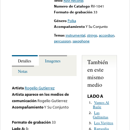
Sello
Rovi Records
Numero de Catalogo
RV-1041
Formato de grabación
33
Género
Polka
Acompañamiento
Y Su Conjunto
Temas
instrumental
,
strings
,
accordion
,
percussion
,
saxophone
También
Detalles
Imagenes
en este
Notas
mismo
medio
Artista
Rogelio Gutierrez
Artista aparece en los medios de
LADO A
comunicación
Rogelio Gutierrez
Vamos Al
1.
Baile
Acompañamiento
Y Su Conjunto
Las
2.
Gallinitas
Formato de grabación
33
Los Viejitos
3.
Lado A:
b
Rapsodia
4.