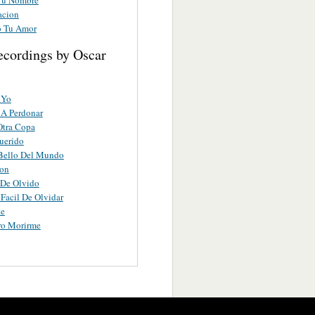
acion
o Tu Amor
ecordings by Oscar
 Yo
 A Perdonar
Otra Copa
uerido
Bello Del Mundo
ron
 De Olvido
 Facil De Olvidar
te
ro Morirme