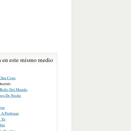
 en este mismo medio
Otra Copa
Querido
Bello Del Mundo
aga De Noche
ron
 A Perdonar
i Yo
bre
Tu Nombre