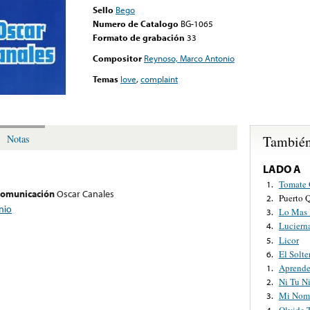
Sello
Bego
Numero de Catalogo
BG-1065
Formato de grabación
33
Compositor
Reynoso, Marco Antonio
Temas
love
,
complaint
También
Notas
LADO A
Tomate 
1.
 comunicación
Oscar Canales
Puerto 
2.
nio
Lo Mas 
3.
Luciern
4.
Licor
5.
El Solte
6.
Aprende
1.
Ni Tu N
2.
Mi Nom
3.
Olvide 
4.