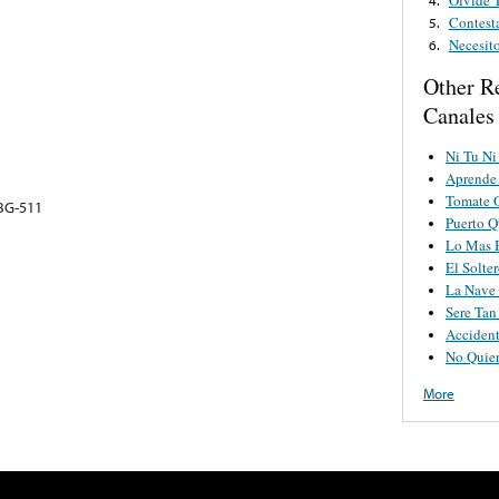
Contest
5.
Necesit
6.
Other R
Canales
Ni Tu Ni
Aprende
Tomate 
BG-511
Puerto Q
Lo Mas 
El Solte
La Nave
Sere Tan
Acciden
No Quie
More