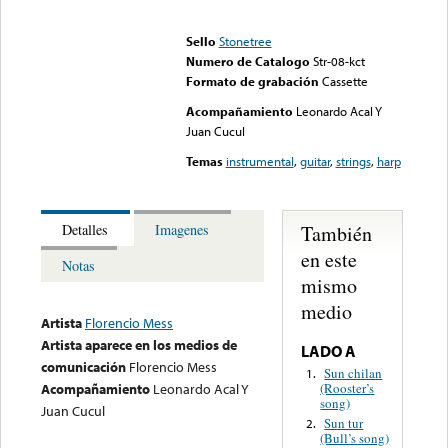
Error loading media: File
could not be played
Sello
Stonetree
Numero de Catalogo
Str-08-kct
Formato de grabación
Cassette
Acompañamiento
Leonardo Acal Y
Juan Cucul
Temas
instrumental
,
guitar
,
strings
,
harp
También
Detalles
Imagenes
en este
Notas
mismo
medio
Artista
Florencio Mess
Artista aparece en los medios de
LADO A
comunicación
Florencio Mess
Sun chilan
1.
(Rooster’s
Acompañamiento
Leonardo Acal Y
song)
Juan Cucul
Sun tur
2.
(Bull’s song)