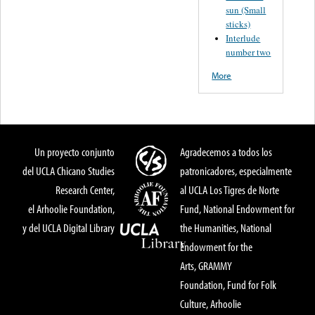
sun (Small
sticks)
Interlude
number two
More
Un proyecto conjunto
Agradecemos a todos los
del UCLA Chicano Studies
patronicadores, especialmente
Research Center,
al UCLA Los Tigres de Norte
el Arhoolie Foundation,
Fund, National Endowment for
y del UCLA Digital Library
the Humanities, National
Endowment for the
Arts, GRAMMY
Foundation, Fund for Folk
Culture, Arhoolie