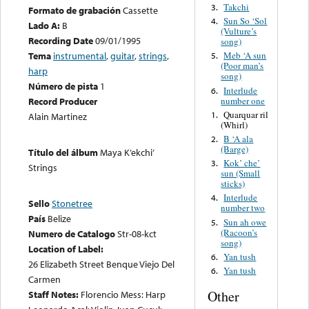
Takchi
3.
Formato de grabación
Cassette
Sun So ‘Sol
4.
Lado A:
B
(Vulture’s
Recording Date
09/01/1995
song)
Tema
instrumental
,
guitar
,
strings
,
Meb ‘A sun
5.
(Poor man’s
harp
song)
Número de pista
1
Interlude
6.
number one
Record Producer
Quarquar ril
1.
Alain Martinez
(Whirl)
B ‘A ala
2.
(Barge)
Título del álbum
Maya K’ekchi’
Kok’ che’
3.
Strings
sun (Small
sticks)
Interlude
4.
Sello
Stonetree
number two
País
Belize
Sun ah owe
5.
(Racoon’s
Numero de Catalogo
Str-08-kct
song)
Location of Label:
Yan tush
6.
26 Elizabeth Street Benque Viejo Del
Yan tush
6.
Carmen
Other
Staff Notes:
Florencio Mess: Harp