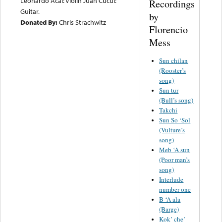
Leonardo Acal: Violin Juan Cucul:
Recordings
Guitar.
by
Donated By:
Chris Strachwitz
Florencio
Mess
Sun chilan
(Rooster’s
song)
Sun tur
(Bull’s song)
Takchi
Sun So ‘Sol
(Vulture’s
song)
Meb ‘A sun
(Poor man’s
song)
Interlude
number one
B ‘A ala
(Barge)
Kok’ che’