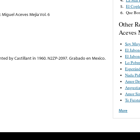
El Copl
5.
Que Bon
6.
 Miguel Aceves Mejia Vol. 6
Other R
Aceves 
Soy Muy
El Jabon
El Jabon
nted by Castillant in 1960. N2ZP-2097. Grabado en Mexico.
Lo Pobr
Esperán
Nada Pi
Amor De
Angusti
Amor Si
Te Fuist
More