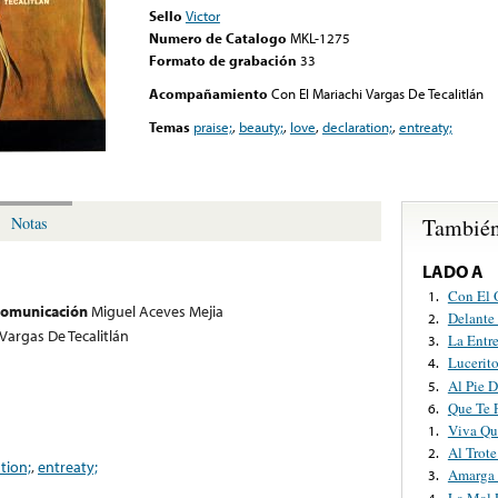
Sello
Victor
Numero de Catalogo
MKL-1275
Formato de grabación
33
Acompañamiento
Con El Mariachi Vargas De Tecalitlán
Temas
praise;
,
beauty;
,
love
,
declaration;
,
entreaty;
También
Notas
LADO A
Con El 
1.
 comunicación
Miguel Aceves Mejia
Delante
2.
Vargas De Tecalitlán
La Entr
3.
Lucerit
4.
Al Pie 
5.
Que Te 
6.
Viva Qu
1.
Al Trot
2.
tion;
,
entreaty;
Amarga
3.
La Mal 
4.