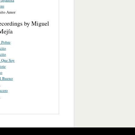
ero
ito Amor
ecordings by Miguel
Mejía
 Pobre
cito
cito
e Que Soy
dote
do
l Bueno
a
ncero
e