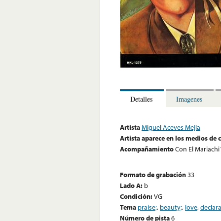
Detalles
Imagenes
Artista
Miguel Aceves Mejía
Artista aparece en los medios de
Acompañamiento
Con El Mariachi 
Formato de grabación
33
Lado A:
b
Condición:
VG
Tema
praise;
,
beauty;
,
love
,
declara
Número de pista
6