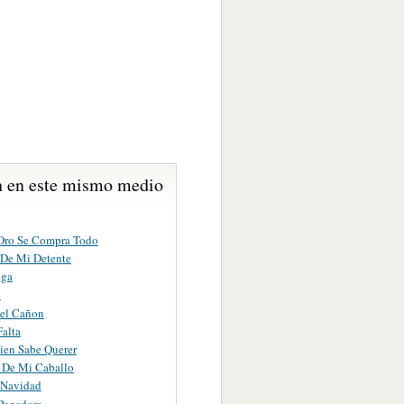
 en este mismo medio
Oro Se Compra Todo
 De Mi Detente
ega
o
Del Cañon
Falta
ien Sabe Querer
e De Mi Caballo
 Navidad
Pagadora