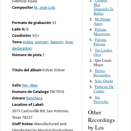
Fidencio Ayala
Mas
Compositor
M., Jose Luis
Tranquila Te
Halles
Mi Primer
3.
Formato de grabación
33
Amor
Lado A:
b
Paloma
4.
Mensajera
Condición:
VG+
Paloma
5.
Tema
praise
,
woman;
,
beauty;
,
love
,
Paloma
declaration;
Tus Lindos
1.
Ojos
Número de pista
2
Que Linda
2.
Mujer
Título del álbum
Volver Volver
Tristes
3.
Recuerdos
Solo Quede
4.
Sello
Tex - Mex
Pedacito De
5.
Cariño
Numero de Catalogo
TM-7010
Sin
6.
Género
Ranchera
Provecho
Location of Label:
2015 Castroville Rd. San Antonio,
Other
Texas 78237
Recordings
Staff Notes:
Manufactured and
by Los
Distributed by Marshal Productions,