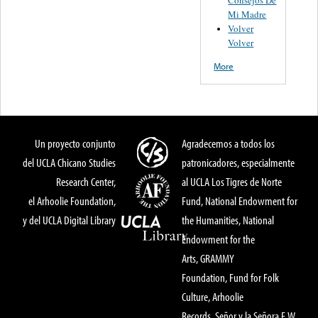
Consejos De
Mi Madre
Volver
Volver
More
Un proyecto conjunto
Agradecemos a todos los
del UCLA Chicano Studies
patronicadores, especialmente
Research Center,
al UCLA Los Tigres de Norte
el Arhoolie Foundation,
Fund, National Endowment for
y del UCLA Digital Library
the Humanities, National
Endowment for the
Arts, GRAMMY
Foundation, Fund for Folk
Culture, Arhoolie
Records, Señor y la Señora E.W.