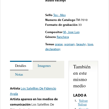
Audio excerpt
Error loading media: File
could not be played
Sello
Tex - Mex
Numero de Catalogo
TM-7010
Formato de grabación
33
Compositor
M., Jose Luis
Género
Ranchera
Temas
praise
,
woman;
,
beauty;
,
love
,
declaration;
También
Detalles
Imagenes
en este
Notas
mismo
medio
Artista
Los Satelites De Fidencio
Ayala
LADO A
Artista aparece en los medios de
Volver
1.
Volver
comunicación
Los Satelites De
Cuando
2.