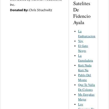
Satelites
Inc.
De
Donated By:
Chris Strachwitz
Fidencio
Ayala
La
Embarcacion
Voy
El Gato
Negro
La
Enredadera
Kuti Nada
Kuti Na
Pablo Del
Monte
Que Te Valla
De Colores
Me Engañas
Mujer
Los