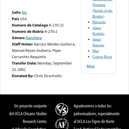
Frontera
(South of the
Sello
Rio
Border)
País
USA
Pretende
Numero de Catalogo
R-270 (2)
Amor
Numero de Matriz
R-270-2
Perdido
Género
Ranchera
Amor
Staff Notes:
Narciso Mireles-Guitarra,
Sincero
Manuel Reyes-Guitarra, Pepe
Mar
Cerezo Rosa
Cervantes-Requinto
Transfer Date:
Monday, September
More
23, 2002
Donated By:
Chris Strachwitz
Un proyecto conjunto
Agradecemos a todos los
del UCLA Chicano Studies
patronicadores, especialmente
Research Center,
al UCLA Los Tigres de Norte
el Arhoolie Foundation,
Fund, National Endowment for