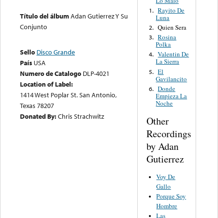
Lo Malo
Rayito De
1.
Título del álbum
Adan Gutierrez Y Su
Luna
Conjunto
Quien Sera
2.
Rosina
3.
Polka
Sello
Disco Grande
Valentin De
4.
La Sierra
País
USA
El
5.
Numero de Catalogo
DLP-4021
Gavilancito
Location of Label:
Donde
6.
1414 West Poplar St. San Antonio,
Empieza La
Noche
Texas 78207
Donated By:
Chris Strachwitz
Other
Recordings
by Adan
Gutierrez
Voy De
Gallo
Porque Soy
Hombre
Las