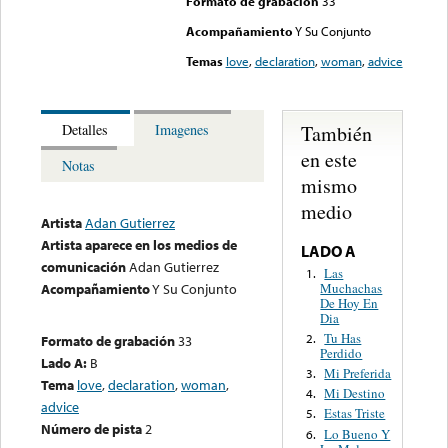
Formato de grabación
33
Acompañamiento
Y Su Conjunto
Temas
love
,
declaration
,
woman
,
advice
También
Detalles
Imagenes
en este
Notas
mismo
medio
Artista
Adan Gutierrez
Artista aparece en los medios de
LADO A
comunicación
Adan Gutierrez
Las
1.
Muchachas
Acompañamiento
Y Su Conjunto
De Hoy En
Dia
Tu Has
2.
Formato de grabación
33
Perdido
Lado A:
B
Mi Preferida
3.
Tema
love
,
declaration
,
woman
,
Mi Destino
4.
advice
Estas Triste
5.
Número de pista
2
Lo Bueno Y
6.