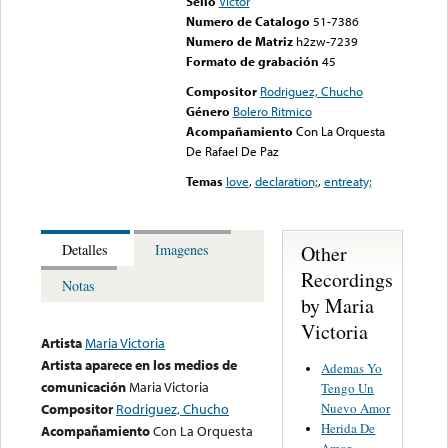
Sello
Victor
Numero de Catalogo
51-7386
Numero de Matriz
h2zw-7239
Formato de grabación
45
Compositor
Rodriguez, Chucho
Género
Bolero Ritmico
Acompañamiento
Con La Orquesta
De Rafael De Paz
Temas
love
,
declaration;
,
entreaty;
Other
Detalles
Imagenes
Recordings
Notas
by Maria
Victoria
Artista
Maria Victoria
Artista aparece en los medios de
Ademas Yo
comunicación
Maria Victoria
Tengo Un
Nuevo Amor
Compositor
Rodriguez, Chucho
Herida De
Acompañamiento
Con La Orquesta
Amor