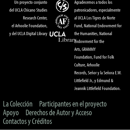
Un proyecto conjunto
Agradecemos a todos los
del UCLA Chicano Studies
patronicadores, especialmente
Research Center,
al UCLA Los Tigres de Norte
el Arhoolie Foundation,
Fund, National Endowment for
y del UCLA Digital Library
the Humanities, National
Endowment for the
Arts, GRAMMY
Foundation, Fund for Folk
Culture, Arhoolie
Records, Señor y la Señora E.W.
Littlefield Jr., y Edmund &
Jeannik Littlefield Foundation.
La Colección
Participantes en el proyecto
Apoyo
Derechos de Autor y Acceso
Contactos y Créditos