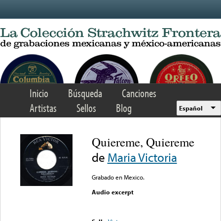
Skip to main content
Inicio
Búsqueda
Canciones
Artistas
Sellos
Blog
Español
Quiereme, Quiereme
de
Maria Victoria
Grabado en Mexico.
Audio excerpt
Error loading media: File
could not be played