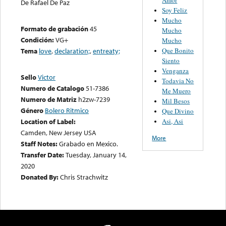
De Rafael De Paz
Soy Feliz
Mucho
Formato de grabación
45
Mucho
Condición:
VG+
Mucho
Que Bonito
Tema
love
,
declaration;
,
entreaty;
Siento
Venganza
Sello
Victor
Todavia No
Numero de Catalogo
51-7386
Me Muero
Numero de Matriz
h2zw-7239
Mil Besos
Género
Bolero Ritmico
Que Divino
Asi, Asi
Location of Label:
Camden, New Jersey USA
More
Staff Notes:
Grabado en Mexico.
Transfer Date:
Tuesday, January 14,
2020
Donated By:
Chris Strachwitz