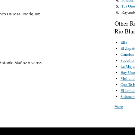
Tus Ojo
5.
Rayando
6.
nco De Jose Rodriguez
Other R
Rio Bla
Ella
El Zapat
Cancion
Sucedio 
 Antonio Muñoz Alvarez.
La Muje
Hay Uno
Moliend
Que Te 
El Jaroc
Solamen
More