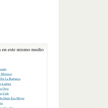
 en este mismo medio
teado
 Mixteca
 En La Barranca
r Ladina
s Ojos
o Cafe
Ha Dado Esa Mujer
cho
te Una Vez