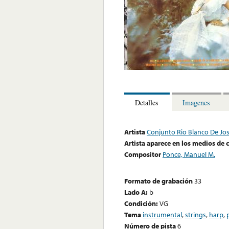
Detalles
Imagenes
Artista
Conjunto Rio Blanco De Jo
Artista aparece en los medios de
Compositor
Ponce, Manuel M.
Formato de grabación
33
Lado A:
b
Condición:
VG
Tema
instrumental
,
strings
,
harp
,
Número de pista
6