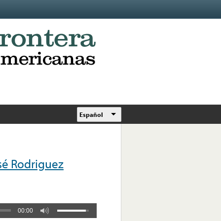
Español
sé Rodriguez
00:00