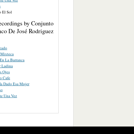
s
 El Sol
ecordings by Conjunto
nco De José Rodriguez
eado
 Mixteca
En La Barranca
r Ladina
s Ojos
o Cafe
Ha Dado Esa Mujer
ho
te Una Vez