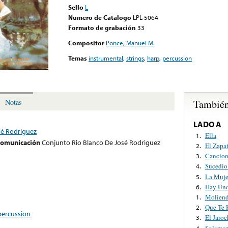
Sello
L
Numero de Catalogo
LPL-5064
Formato de grabación
33
Compositor
Ponce, Manuel M.
Temas
instrumental
,
strings
,
harp
,
percussion
También
Notas
LADO A
sé Rodriguez
Ella
1.
 comunicación
Conjunto Rio Blanco De José Rodriguez
El Zapa
2.
Cancion
3.
Sucedio
4.
La Muje
5.
Hay Uno
6.
Moliend
1.
Que Te 
2.
percussion
El Jaro
3.
Solamen
4.