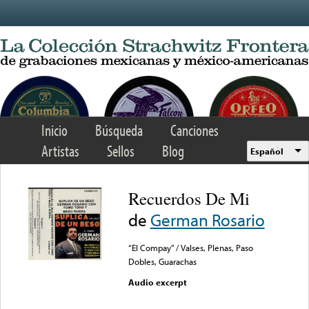
Skip to main content
Inicio
Búsqueda
Canciones
Artistas
Sellos
Blog
Español
Recuerdos De Mi
de
German Rosario
“El Compay” / Valses, Plenas, Paso
Dobles, Guarachas
Audio excerpt
Error loading media: File
could not be played