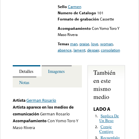
Sello
Carmen
Numero de Catalogo
101
Formato de grabación
Cassette
Acompañamiento
Con Yomo Toro Y
Maso Rivera
Temas
man
,
praise
,
love
,
woman
,
absence
,
lament
,
despair
,
consolation
También
Detalles
Imagenes
en este
Notas
mismo
medio
Artista
German Rosario
Artista aparece en los medios de
LADO A
comunicación
German Rosario
Suplica De
1.
Un Beso
Acompañamiento
Con Yomo Toro Y
Coraje
2.
Maso Rivera
Contigo
Recuerdalo
3.