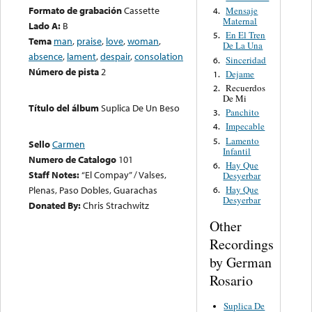
Formato de grabación
Cassette
Mensaje
4.
Maternal
Lado A:
B
En El Tren
5.
Tema
man
,
praise
,
love
,
woman
,
De La Una
absence
,
lament
,
despair
,
consolation
Sinceridad
6.
Número de pista
2
Dejame
1.
Recuerdos
2.
De Mi
Título del álbum
Suplica De Un Beso
Panchito
3.
Impecable
4.
Lamento
5.
Sello
Carmen
Infantil
Numero de Catalogo
101
Hay Que
6.
Staff Notes:
“El Compay” / Valses,
Desyerbar
Hay Que
Plenas, Paso Dobles, Guarachas
6.
Desyerbar
Donated By:
Chris Strachwitz
Other
Recordings
by German
Rosario
Suplica De