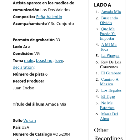
Artista aparece en los medios de
LADO A
comunicación
Los Dos Valerios
Amada Mía
1.
Compositor
Peña, Valentín
Buscando
2.
Olvido
Acompañamiento
Y Su Conjunto
Que Me
3.
Puede Ya
Importar
Formato de grabación
33
A Mí Me
4.
Lado A:
a
Toca
Condición:
VG-
La Piragua
5.
Tema
male;
,
boasting;
,
love
,
Rey De Los
6.
Corazones
declaration;
El Garabato
1.
Número de pista
6
Camino A
2.
Record Producer
México
Juan Enciso
Los Ilegales
3.
El Tigre
4.
No Me
5.
Título del álbum
Amada Mía
Estorbes
María Del
6.
Alma
Sello
Volcan
País
USA
Other
Numero de Catalogo
VOL-2004
Recordings