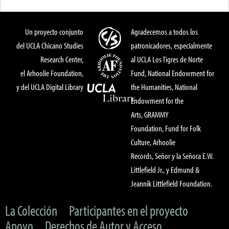
Un proyecto conjunto
Agradecemos a todos los
del UCLA Chicano Studies
patronicadores, especialmente
Research Center,
al UCLA Los Tigres de Norte
el Arhoolie Foundation,
Fund, National Endowment for
y del UCLA Digital Library
the Humanities, National
Endowment for the
Arts, GRAMMY
Foundation, Fund for Folk
Culture, Arhoolie
Records, Señor y la Señora E.W.
Littlefield Jr., y Edmund &
Jeannik Littlefield Foundation.
La Colección
Participantes en el proyecto
Apoyo
Derechos de Autor y Acceso