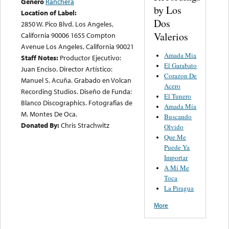
Género
Ranchera
by Los
Location of Label:
Dos
2850 W. Pico Blvd. Los Angeles,
Valerios
California 90006 1655 Compton
Avenue Los Angeles, California 90021
Amada Mia
Staff Notes:
Productor Ejecutivo:
El Garabato
Juan Enciso. Director Artístico:
Corazon De
Manuel S. Acuña. Grabado en Volcan
Acero
Recording Studios. Diseño de Funda:
El Tunero
Blanco Discographics. Fotografias de
Amada Mía
M. Montes De Oca.
Buscando
Donated By:
Chris Strachwitz
Olvido
Que Me
Puede Ya
Importar
A Mí Me
Toca
La Piragua
More