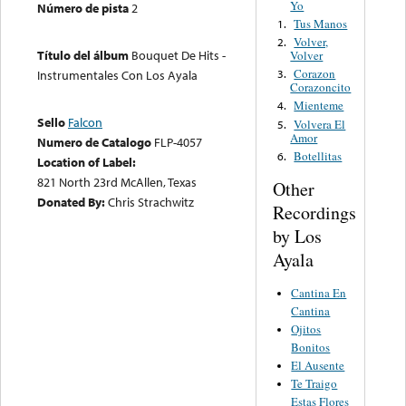
Yo
Número de pista
2
Tus Manos
1.
Volver,
2.
Título del álbum
Bouquet De Hits -
Volver
Corazon
Instrumentales Con Los Ayala
3.
Corazoncito
Mienteme
4.
Sello
Falcon
Volvera El
5.
Amor
Numero de Catalogo
FLP-4057
Botellitas
6.
Location of Label:
821 North 23rd McAllen, Texas
Other
Donated By:
Chris Strachwitz
Recordings
by Los
Ayala
Cantina En
Cantina
Ojitos
Bonitos
El Ausente
Te Traigo
Estas Flores