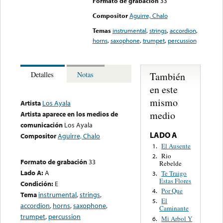
Formato de grabación
33
Compositor
Aguirre, Chalo
Temas
instrumental
,
strings
,
accordion
,
horns
,
saxophone
,
trumpet
,
percussion
También
Detalles
Notas
en este
mismo
Artista
Los Ayala
medio
Artista aparece en los medios de
comunicación
Los Ayala
LADO A
Compositor
Aguirre, Chalo
El Ausente
1.
Rio
2.
Formato de grabación
33
Rebelde
Lado A:
A
Te Traigo
3.
Estas Flores
Condición:
E
Por Que
4.
Tema
instrumental
,
strings
,
El
5.
accordion
,
horns
,
saxophone
,
Caminante
trumpet
,
percussion
Mi Arbol Y
6.