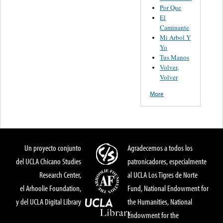
Por Que
El
Caminante
Mi Arbol Y
Yo
Tus Manos
Volver,
Volver
More
Un proyecto conjunto
Agradecemos a todos los
del UCLA Chicano Studies
patronicadores, especialmente
Research Center,
al UCLA Los Tigres de Norte
el Arhoolie Foundation,
Fund, National Endowment for
y del UCLA Digital Library
the Humanities, National
Endowment for the