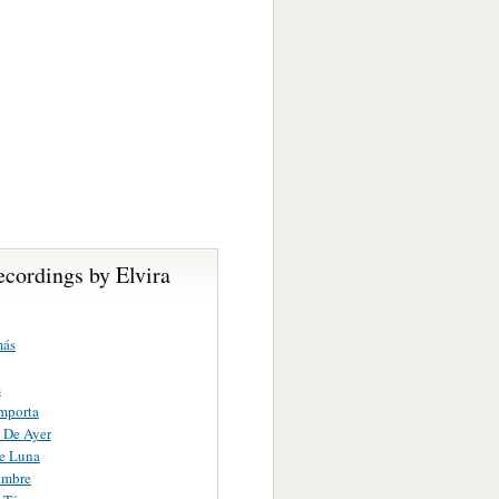
cordings by Elvira
más
s
mporta
 De Ayer
e Luna
umbre