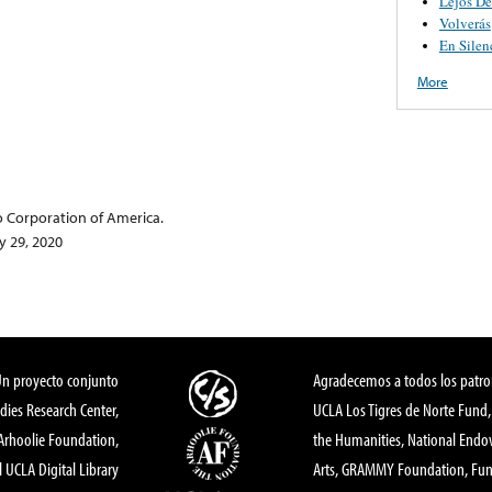
Lejos De
Volverás
En Silen
More
o Corporation of America.
 29, 2020
Un proyecto conjunto
Agradecemos a todos los patro
dies Research Center,
UCLA Los Tigres de Norte Fund
 Arhoolie Foundation,
the Humanities, National End
l UCLA Digital Library
Arts, GRAMMY Foundation, Fund