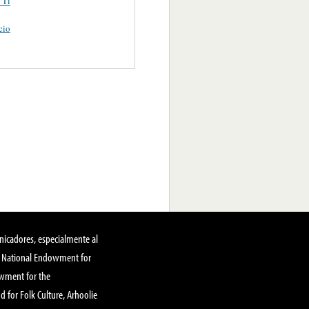
 Tí
cio
nicadores, especialmente al
, National Endowment for
owment for the
 for Folk Culture, Arhoolie