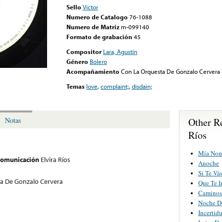
Sello
Victor
Numero de Catalogo
76-1088
Numero de Matriz
m-099140
Formato de grabación
45
Compositor
Lara, Agustín
Género
Bolero
Acompañamiento
Con La Orquesta De Gonzalo Cervera
Temas
love
,
complaint;
,
disdain;
Other Re
Notas
Ríos
Mía No
 comunicación
Elvira Ríos
Anoche
Si Te Vá
a De Gonzalo Cervera
Que Te I
Caminos
Noche D
Incertid