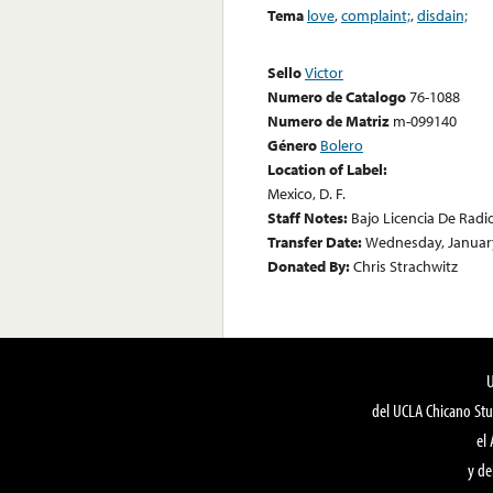
Tema
love
,
complaint;
,
disdain;
Sello
Victor
Numero de Catalogo
76-1088
Numero de Matriz
m-099140
Género
Bolero
Location of Label:
Mexico, D. F.
Staff Notes:
Bajo Licencia De Radi
Transfer Date:
Wednesday, January
Donated By:
Chris Strachwitz
del UCLA Chicano Stu
el
y de