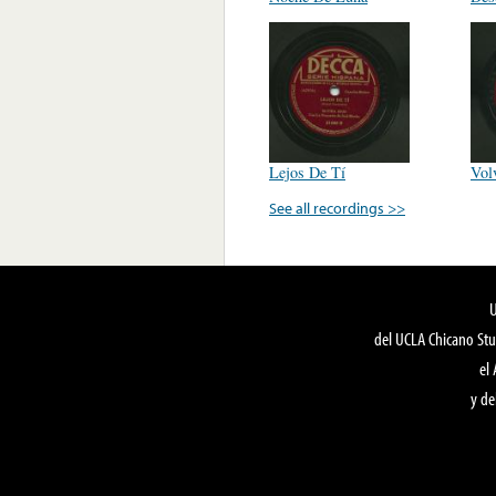
Lejos De Tí
Vol
See all recordings >>
del UCLA Chicano Stu
el
y de