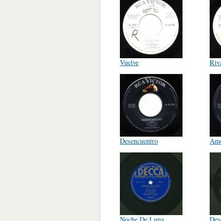
Vuelve
Riv
Desencuentro
Amo
Noche De Luna
Des