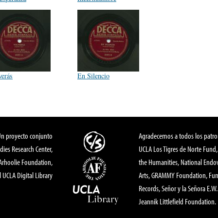
verás
En Silencio
Un proyecto conjunto
Agradecemos a todos los patro
dies Research Center,
UCLA Los Tigres de Norte Fund
 Arhoolie Foundation,
the Humanities, National End
l UCLA Digital Library
Arts, GRAMMY Foundation, Fund
Records, Señor y la Señora E.W. 
Jeannik Littlefield Foundation.