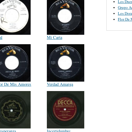
Los Due
Grupo A
Los Dor
Flor De
al
Mi Carta
r De Mis Amores
Verdad Amarga
esperanza
Incertidumbre