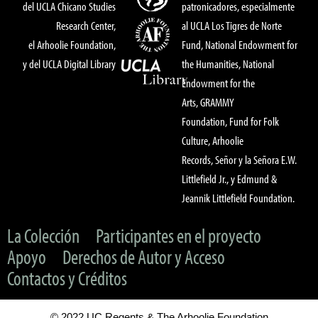
del UCLA Chicano Studies
patronicadores, especialmente
Research Center,
al UCLA Los Tigres de Norte
el Arhoolie Foundation,
Fund, National Endowment for
y del UCLA Digital Library
the Humanities, National
Endowment for the
Arts, GRAMMY
Foundation, Fund for Folk
Culture, Arhoolie
Records, Señor y la Señora E.W.
Littlefield Jr., y Edmund &
Jeannik Littlefield Foundation.
La Colección
Participantes en el proyecto
Apoyo
Derechos de Autor y Acceso
Contactos y Créditos
© 2022 UC Regents & The Arhoolie Foundation