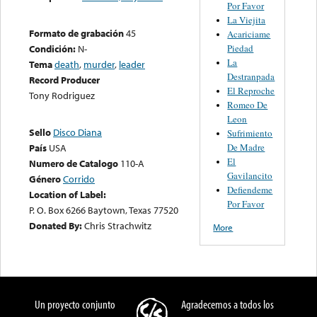
Por Favor
La Viejita
Formato de grabación
45
Acariciame
Piedad
Condición:
N-
La
Tema
death
,
murder
,
leader
Destranpada
Record Producer
El Reproche
Tony Rodriguez
Romeo De
Leon
Sello
Disco Diana
Sufrimiento
De Madre
País
USA
El
Numero de Catalogo
110-A
Gavilancito
Género
Corrido
Defiendeme
Location of Label:
Por Favor
P. O. Box 6266 Baytown, Texas 77520
Donated By:
Chris Strachwitz
More
Un proyecto conjunto
Agradecemos a todos los