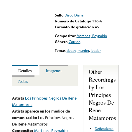
Error loading media: File
could not be played
Sello
Disco Diana
Numero de Catalogo
110-A
Formato de grabación
45
Compositor
Martinez, Reynaldo
Género
Corrido
Temas
death
,
murder
,
leader
Other
Detalles
Imagenes
Recordings
Notas
by Los
Principes
Artista
Los Principes Negros De Rene
Negros De
Matamoros
Rene
Artista aparece en los medios de
Matamoros
comunicación
Los Principes Negros
De Rene Matamoros
Defiendeme
Compositor
Martinez, Reynaldo