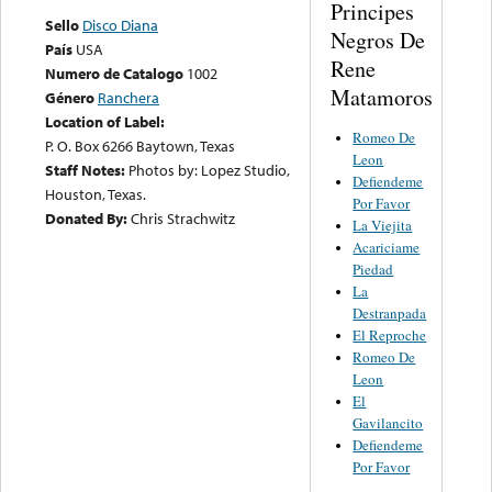
Principes
Sello
Disco Diana
Negros De
País
USA
Rene
Numero de Catalogo
1002
Matamoros
Género
Ranchera
Location of Label:
Romeo De
P. O. Box 6266 Baytown, Texas
Leon
Staff Notes:
Photos by: Lopez Studio,
Defiendeme
Houston, Texas.
Por Favor
Donated By:
Chris Strachwitz
La Viejita
Acariciame
Piedad
La
Destranpada
El Reproche
Romeo De
Leon
El
Gavilancito
Defiendeme
Por Favor