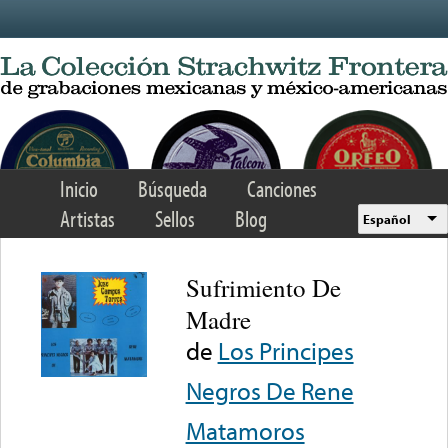
Skip to main content
Inicio
Búsqueda
Canciones
Artistas
Sellos
Blog
Español
Sufrimiento De
Madre
de
Los Principes
Negros De Rene
Matamoros