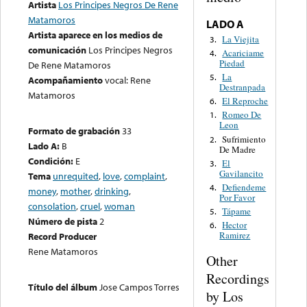
Artista
Los Principes Negros De Rene
Matamoros
LADO A
Artista aparece en los medios de
La Viejita
3.
comunicación
Los Principes Negros
Acariciame
4.
Piedad
De Rene Matamoros
La
5.
Acompañamiento
vocal: Rene
Destranpada
Matamoros
El Reproche
6.
Romeo De
1.
Leon
Formato de grabación
33
Sufrimiento
2.
Lado A:
B
De Madre
Condición:
E
El
3.
Gavilancito
Tema
unrequited
,
love
,
complaint
,
Defiendeme
4.
money
,
mother
,
drinking
,
Por Favor
consolation
,
cruel
,
woman
Tápame
5.
Número de pista
2
Hector
6.
Ramirez
Record Producer
Rene Matamoros
Other
Recordings
Título del álbum
Jose Campos Torres
by Los