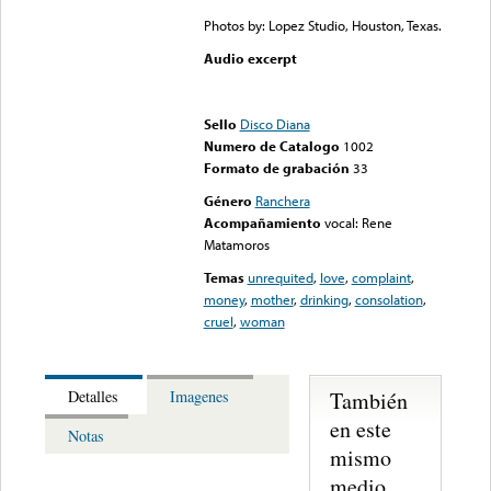
Photos by: Lopez Studio, Houston, Texas.
Audio excerpt
Error loading media: File
could not be played
Sello
Disco Diana
Numero de Catalogo
1002
Formato de grabación
33
Género
Ranchera
Acompañamiento
vocal: Rene
Matamoros
Temas
unrequited
,
love
,
complaint
,
money
,
mother
,
drinking
,
consolation
,
cruel
,
woman
También
Detalles
Imagenes
en este
Notas
mismo
medio