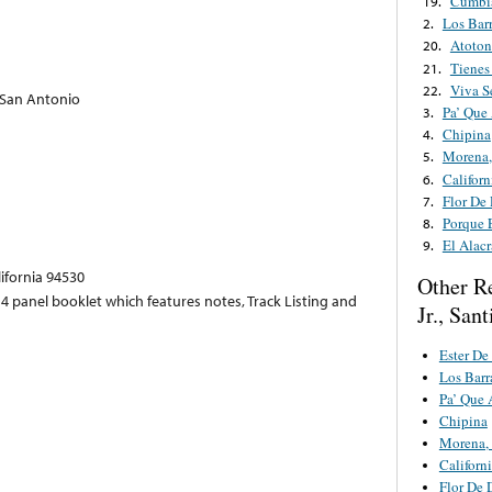
Cumbia
19.
Los Bar
2.
Atoton
20.
Tienes
21.
Viva S
22.
 San Antonio
Pa’ Que
3.
Chipina
4.
Morena,
5.
Californ
6.
Flor De 
7.
Porque 
8.
El Alac
9.
lifornia 94530
Other R
 4 panel booklet which features notes, Track Listing and
Jr., San
Ester D
Los Barr
Pa’ Que 
Chipina
Morena,
Californ
Flor De 