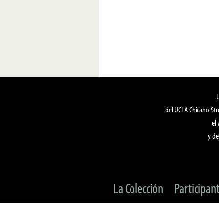
del UCLA Chicano Stu
el
y de
La Colección
Participan