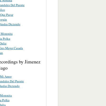
 Norteña
randales Del Puente
ilco
 Que Pagar
eguin
 Andas Diciendo
 Morenita
ia Polka
Dalia
Eres Mujer Casada
ran
ecordings by Jimenez
tiago
e Mi Amor
andales Del Puente
Andas Diciendo
 Morenita
ia Polka
Dalia