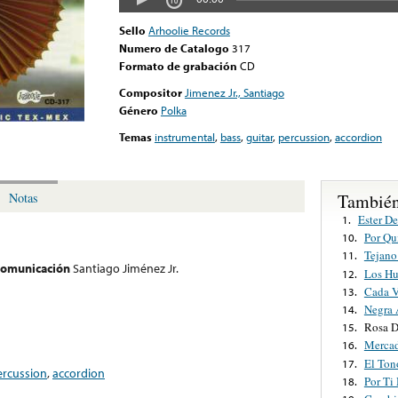
Sello
Arhoolie Records
Numero de Catalogo
317
Formato de grabación
CD
Compositor
Jimenez Jr., Santiago
Género
Polka
Temas
instrumental
,
bass
,
guitar
,
percussion
,
accordion
También
Notas
Ester D
1.
Por Qu
10.
Tejan
11.
 comunicación
Santiago Jiménez Jr.
Los Hu
12.
Cada V
13.
Negra 
14.
Rosa D
15.
Mercad
16.
El Ton
17.
ercussion
,
accordion
Por Ti
18.