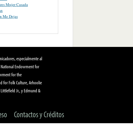
res Mujer Casada
an
n Me Dejas
nicadores, especialmente al
, National Endowment for
owment for the
 for Folk Culture, Arhoolie
Littlefield Jr., y Edmund &
eso
Contactos y Créditos