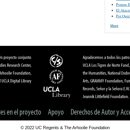
Porque E
El Alacr
Por Quié
More
Un proyecto conjunto
Agradecemos a todos los patro
dies Research Center,
UCLA Los Tigres de Norte Fund
 Arhoolie Foundation,
the Humanities, National End
l UCLA Digital Library
Arts, GRAMMY Foundation, Fund
Records, Señor y la Señora E.W. 
Jeannik Littlefield Foundation.
tes en el proyecto
Apoyo
Derechos de Autor y Acc
© 2022 UC Regents & The Arhoolie Foundation