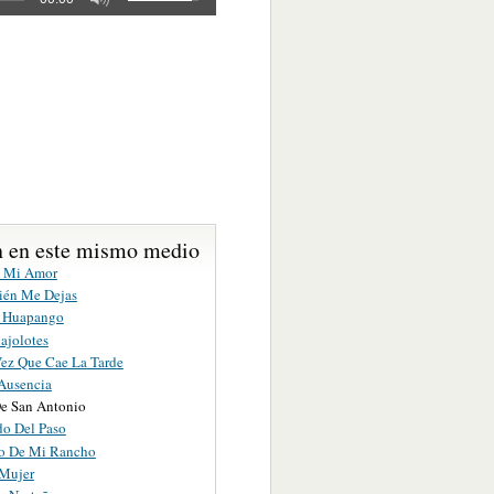
 en este mismo medio
e Mi Amor
ién Me Dejas
o Huapango
ajolotes
ez Que Cae La Tarde
Ausencia
e San Antonio
o Del Paso
o De Mi Rancho
 Mujer