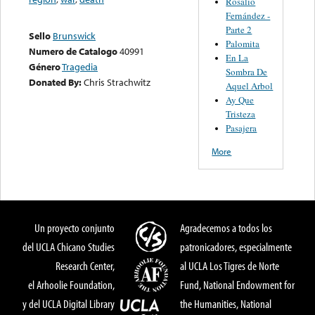
Rosalio
Fernández -
Parte 2
Sello
Brunswick
Palomita
Numero de Catalogo
40991
En La
Género
Tragedia
Sombra De
Donated By:
Chris Strachwitz
Aquel Arbol
Ay Que
Tristeza
Pasajera
More
Un proyecto conjunto
Agradecemos a todos los
del UCLA Chicano Studies
patronicadores, especialmente
Research Center,
al UCLA Los Tigres de Norte
el Arhoolie Foundation,
Fund, National Endowment for
y del UCLA Digital Library
the Humanities, National