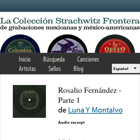
Skip to main content
Inicio
Búsqueda
Canciones
Artistas
Sellos
Blog
Español
Rosalio Fernández -
Parte 1
de
Luna Y Montalvo
Audio excerpt
Error loading media: File
could not be played