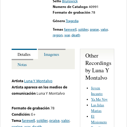
Sello
Brunswick
Numero de Catalogo
40991
Formato de grabación
78
Género
Tragedia
Temas
farewell
,
soldier
,
praise
,
valor
,
region
,
war
,
death
Other
Detalles
Imagenes
Recordings
Notas
by Luna Y
Montalvo
Artista
Luna Y Montalvo
Artista aparece en los medios de
Joven
comunicación
Luna Y Montalvo
Incauto
Ya Me Voy
Las Islas
Formato de grabación
78
Marias
Condición:
E+
El
Tema
farewell
,
soldier
,
praise
,
valor
,
Misionero
region
,
war
,
death