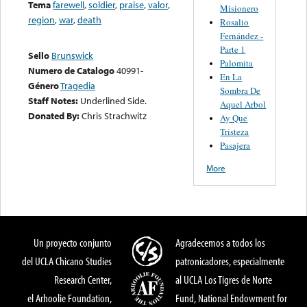
Tema
farewell
,
soldier
,
praise
,
valor
,
Misionero
region
,
war
,
death
Rosalio
Fernández -
Parte 1
Sello
Brunswick
Palomita
Numero de Catalogo
40991-
En La
Género
Tragedia
Sombra De
Staff Notes:
Underlined Side.
Aquel Arbol
Donated By:
Chris Strachwitz
Ay Que
Tristeza
Pasajera
More
Un proyecto conjunto
Agradecemos a todos los
del UCLA Chicano Studies
patronicadores, especialmente
Research Center,
al UCLA Los Tigres de Norte
el Arhoolie Foundation,
Fund, National Endowment for