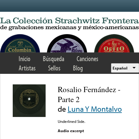
Skip to main content
Inicio
Búsqueda
Canciones
Artistas
Sellos
Blog
Español
Rosalio Fernández -
Parte 2
de
Luna Y Montalvo
Underlined Side.
Audio excerpt
Error loading media: File