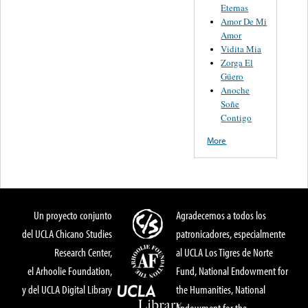
Eternas
Amor De Mi
Amor
Vidita Mia
Zorga El
Güero
Anoche
Soñe
Contigo
More
Un proyecto conjunto
Agradecemos a todos los
del UCLA Chicano Studies
patronicadores, especialmente
Research Center,
al UCLA Los Tigres de Norte
el Arhoolie Foundation,
Fund, National Endowment for
y del UCLA Digital Library
the Humanities, National
Endowment for the