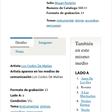
Sello
Musart Norteño
Numero de Catalogo
NM-31
Formato de grabación
33
Temas
instrumental
,
strings
,
accordion
,
percussion
También
Detalles
Imagenes
en este
Notas
mismo
medio
Artista
Los Codos De Matias
Artista aparece en los medios de
LADO A
comunicación
Los Codos De Matias
Amor De
1.
Los Dos
Rosana
2.
Formato de grabación
33
A Las
3.
Lado A:
a
Muchachas
Condición:
VG-
Noches
4.
Eternas
Tema
instrumental
,
strings
,
Noche
5.
accordion
,
percussion