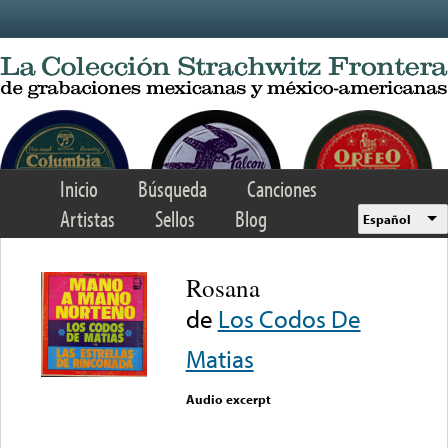
Skip to main content
Inicio
Búsqueda
Canciones
Artistas
Sellos
Blog
Español
Rosana
de
Los Codos De
Matias
Audio excerpt
Error loading media: File
could not be played