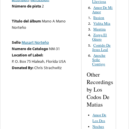
Lluviosa
Número de pista
2
Amor De Mi
6.
Amor
Ilusion
1.
Título del álbum
Mano A Mano
Vidita Mia
2.
Norteño
Mentira
3.
Zorga El
4.
Güero
Sello
Musart Norteño
Corrido De
5.
Numero de Catalogo
NM-31
Jesus Leal
Location of Label:
Anoche
6.
Soñe
P. O. Box 75 Hialeah, Florida USA
Contigo
Donated By:
Chris Strachwitz
Other
Recordings
by Los
Codos De
Matias
Amor De
Los Dos
Noches