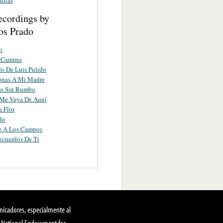
ecordings by
s Prado
o
 Camino
do De Luis Pulido
onas A Mi Madre
as Sin Rumbo
Me Vaya De Aquí
a Flor
do
te A Los Campos
ecuerdos De Ti
nicadores, especialmente al
, National Endowment for