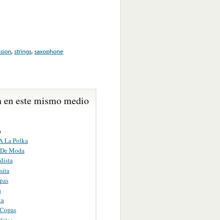
sion
,
strings
,
saxophone
 en este mismo medio
a
 A La Polka
 De Moda
dista
sita
pas
a
ta
 Copas
ñitas