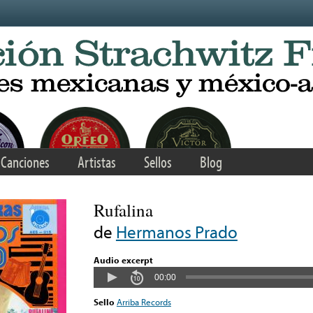
Canciones
Artistas
Sellos
Blog
Rufalina
de
Hermanos Prado
Audio excerpt
00:00
Sello
Arriba Records