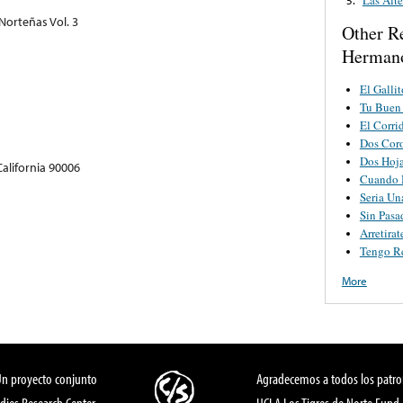
 Norteñas Vol. 3
Other R
Hermano
El Gallit
Tu Buen
El Corri
Dos Cor
Dos Hoj
California 90006
Cuando 
Seria Un
Sin Pasa
Arretira
Tengo R
More
Un proyecto conjunto
Agradecemos a todos los patro
dies Research Center,
UCLA Los Tigres de Norte Fund