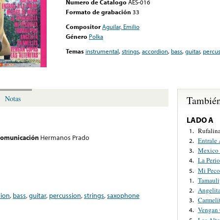
Numero de Catalogo
AES-016
Formato de grabación
33
Compositor
Aguilar, Emilio
Género
Polka
Temas
instrumental
,
strings
,
accordion
,
bass
,
guitar
,
percus
También
Notas
LADO A
Rufalin
1.
 comunicación
Hermanos Prado
Entrale
2.
Mexico
3.
La Perio
4.
Mi Peco
5.
Tamauli
1.
Angelit
2.
dion
,
bass
,
guitar
,
percussion
,
strings
,
saxophone
Carmeli
3.
Vengan
4.
Las Alte
5.