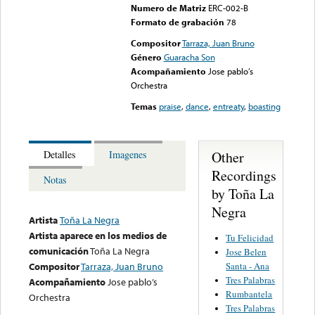
Numero de Matriz
ERC-002-B
Formato de grabación
78
Compositor
Tarraza, Juan Bruno
Género
Guaracha Son
Acompañamiento
Jose pablo’s
Orchestra
Temas
praise
,
dance
,
entreaty
,
boasting
Other
Detalles
Imagenes
Recordings
Notas
by Toña La
Negra
Artista
Toña La Negra
Artista aparece en los medios de
Tu Felicidad
comunicación
Toña La Negra
Jose Belen
Santa - Ana
Compositor
Tarraza, Juan Bruno
Tres Palabras
Acompañamiento
Jose pablo’s
Rumbantela
Orchestra
Tres Palabras