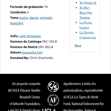
Te Quieres Ir
Formato de grabación
78
Se Muy
Condición:
E
Bien Que
Vendras
Tema
praise
,
dance
,
entreaty
,
La Negra
boasting
Leonor
La Negrita
Sello
Latin American
Concepcion
Numero de Catalogo
ERC-102-B
More
Numero de Matriz
ERC-002-B
Género
Guaracha Son
Donated By:
Chris Strachwitz
Un proyecto conjunto
Agradecemos a todos los
del UCLA Chicano Studies
patronicadores, especialmente
Research Center,
al UCLA Los Tigres de Norte
el Arhoolie Foundation,
Fund, National Endowment for
y del UCLA Digital Library
the Humanities, National