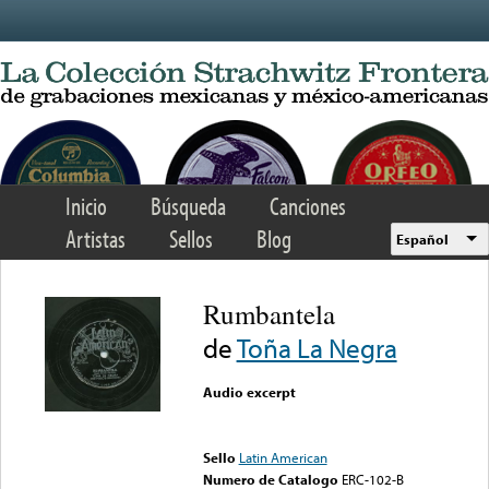
Skip to main content
Inicio
Búsqueda
Canciones
Artistas
Sellos
Blog
Español
Rumbantela
de
Toña La Negra
Audio excerpt
Error loading media: File
could not be played
Sello
Latin American
Numero de Catalogo
ERC-102-B