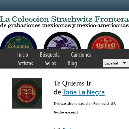
Skip to main content
Inicio
Búsqueda
Canciones
Artistas
Sellos
Blog
Español
Te Quieres Ir
de
Toña La Negra
This was also released on Peerless 2187.
Audio excerpt
Error loading media: File
could not be played