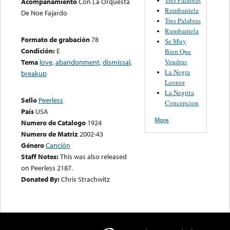
Acompañamiento
Con La Orquesta
Rumbantela
De Noe Fajardo
Tres Palabras
Rumbantela
Formato de grabación
78
Se Muy
Condición:
E
Bien Que
Vendras
Tema
love
,
abandonment
,
dismissal
,
La Negra
breakup
Leonor
La Negrita
Sello
Peerless
Concepcion
País
USA
More
Numero de Catalogo
1924
Numero de Matriz
2002-43
Género
Canción
Staff Notes:
This was also released
on Peerless 2187.
Donated By:
Chris Strachwitz