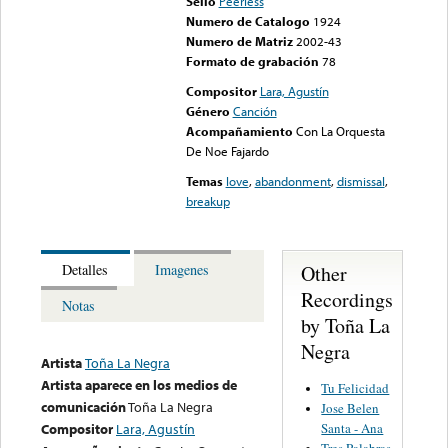
Sello
Peerless
Numero de Catalogo
1924
Numero de Matriz
2002-43
Formato de grabación
78
Compositor
Lara, Agustín
Género
Canción
Acompañamiento
Con La Orquesta
De Noe Fajardo
Temas
love
,
abandonment
,
dismissal
,
breakup
Other
Detalles
Imagenes
Recordings
Notas
by Toña La
Negra
Artista
Toña La Negra
Artista aparece en los medios de
Tu Felicidad
comunicación
Toña La Negra
Jose Belen
Santa - Ana
Compositor
Lara, Agustín
Tres Palabras