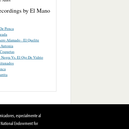
ecordings by El Mano
De Penca
reada
ero Afamado - El Quelite
 Antonia
 Coquetas
Negra Vs. El Ojo De Vidrio
itunados
anca
rrita
nicadores, especialmente al
, National Endowment for