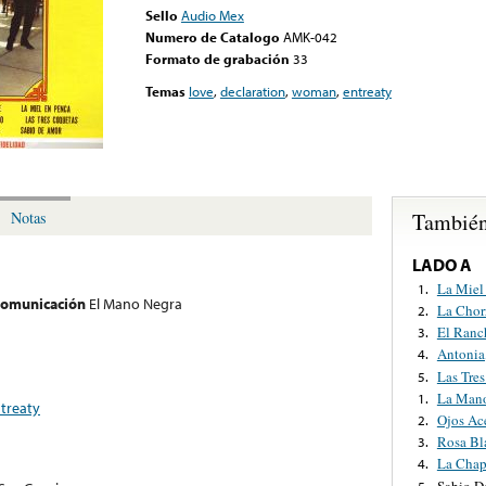
Sello
Audio Mex
Numero de Catalogo
AMK-042
Formato de grabación
33
Temas
love
,
declaration
,
woman
,
entreaty
También
Notas
LADO A
La Miel
1.
 comunicación
El Mano Negra
La Chor
2.
El Ranc
3.
Antonia
4.
Las Tre
5.
La Mano
1.
treaty
Ojos Ac
2.
Rosa Bl
3.
La Chap
4.
Sabio D
5.