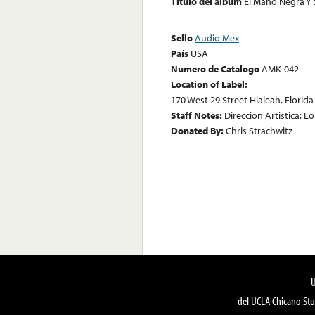
Título del álbum
El Mano Negra Y
Sello
Audio Mex
País
USA
Numero de Catalogo
AMK-042
Location of Label:
170 West 29 Street Hialeah, Florida
Staff Notes:
Direccion Artistica: L
Donated By:
Chris Strachwitz
del UCLA Chicano Stu