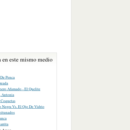
 en este mismo medio
 De Penca
reada
hero Afamado - El Quelite
, Antonia
s Coquetas
 Negra Vs. El Ojo De Vidrio
eitunados
anca
arrita
e Amor