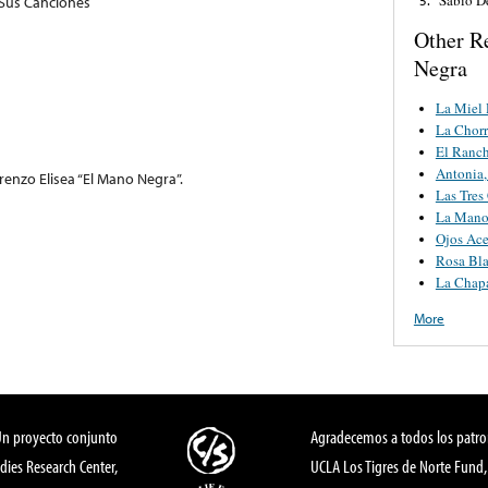
 Sus Canciones
Other R
Negra
La Miel 
La Chor
El Ranch
Antonia,
orenzo Elisea “El Mano Negra”.
Las Tres
La Mano 
Ojos Ace
Rosa Bl
La Chapa
More
Un proyecto conjunto
Agradecemos a todos los patro
dies Research Center,
UCLA Los Tigres de Norte Fund