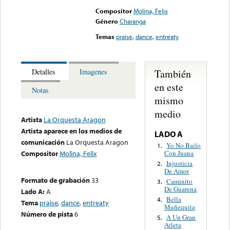
Compositor
Molina, Felix
Género
Charanga
Temas
praise
,
dance
,
entreaty
También
Detalles
Imagenes
en este
Notas
mismo
medio
Artista
La Orquesta Aragon
Artista aparece en los medios de
LADO A
comunicación
La Orquesta Aragon
Yo No Bailo
1.
Con Juana
Compositor
Molina, Felix
Injusticia
2.
De Amor
Formato de grabación
33
Caminito
3.
De Guarena
Lado A:
A
Bella
4.
Tema
praise
,
dance
,
entreaty
Muñequita
Número de pista
6
A Un Gran
5.
Atleta