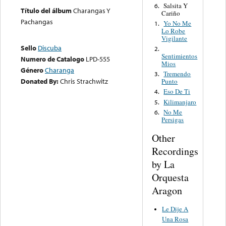
Salsita Y
6.
Título del álbum
Charangas Y
Cariño
Pachangas
Yo No Me
1.
Lo Robe
Vigilante
Sello
Discuba
2.
Sentimientos
Numero de Catalogo
LPD-555
Mios
Género
Charanga
Tremendo
3.
Donated By:
Chris Strachwitz
Punto
Eso De Ti
4.
Kilimanjaro
5.
No Me
6.
Persigas
Other
Recordings
by La
Orquesta
Aragon
Le Dije A
Una Rosa