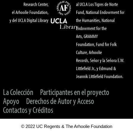
Research Center,
al UCLA Los Tigres de Norte
el Arhoolie Foundation,
Fund, National Endowment for
y del UCLA Digital Library
the Humanities, National
Endowment for the
Arts, GRAMMY
Foundation, Fund for Folk
Culture, Arhoolie
Records, Señor y la Señora E.W.
Littlefield Jr., y Edmund &
Jeannik Littlefield Foundation.
La Colección
Participantes en el proyecto
Apoyo
Derechos de Autor y Acceso
Contactos y Créditos
© 2022 UC Regents & The Arhoolie Foundation