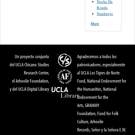
Noche De
Ronda
Naufragio
More
Un proyecto conjunto
Agradecemos a todos los
del UCLA Chicano Studies
patronicadores, especialmente
Research Center,
al UCLA Los Tigres de Norte
el Arhoolie Foundation,
Fund, National Endowment for
y del UCLA Digital Library
the Humanities, National
Endowment for the
Arts, GRAMMY
Foundation, Fund for Folk
Culture, Arhoolie
Records, Señor y la Señora E.W.