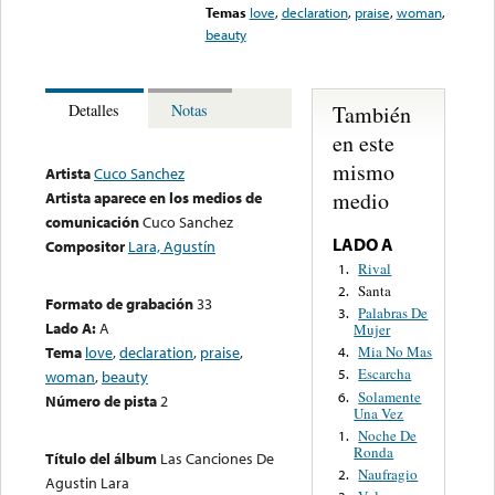
Temas
love
,
declaration
,
praise
,
woman
,
beauty
También
Detalles
Notas
en este
mismo
Artista
Cuco Sanchez
medio
Artista aparece en los medios de
comunicación
Cuco Sanchez
LADO A
Compositor
Lara, Agustín
Rival
1.
Santa
2.
Formato de grabación
33
Palabras De
3.
Lado A:
A
Mujer
Tema
love
,
declaration
,
praise
,
Mia No Mas
4.
Escarcha
5.
woman
,
beauty
Solamente
6.
Número de pista
2
Una Vez
Noche De
1.
Ronda
Título del álbum
Las Canciones De
Naufragio
2.
Agustin Lara