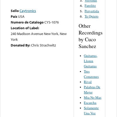
Volveras
3.
Farolito
4.
Sello
Caytronics
Pervertida
5.
Te Quiero
País
USA
6.
Numero de Catalogo
CYS-1076
Other
Location of Label:
Recordings
240 Madison Avenue New York, New
by Cuco
York
Donated By:
Chris Strachwitz
Sanchez
Guitarras,
Lloren
Guitarras
Tres
Corazones
Rival
Palabras De
Mujer
Mia No Mas
Escarcha
Solamente
Una Vez