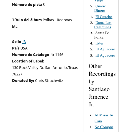
Viejo
Número de pista
3
Quiero
5.
Dinero
El Gaucho
1.
Título del álbum
Polkas - Redovas -
Dame Los
2.
Etc.
Calcetines
Santa Fe
3.
Polka
Sello
JB
Ester
4.
País
USA
El Aguacero
5.
Numero de Catalogo
Jb-1146
El Aguacero
5.
Location of Label:
Other
130 Rock Valley Dr. San Antonio, Texas
Recordings
78227
by
Donated By:
Chris Strachwitz
Santiago
Jimenez
Jr.
Al Mirar Tu
Cara
No Compro