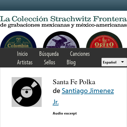
Skip to main content
Inicio
Búsqueda
Canciones
Artistas
Sellos
Blog
Español
Santa Fe Polka
de
Santiago Jimenez
Jr.
Audio excerpt
Error loading media: File
could not be played