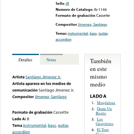
Sello
JB
Numero de Catalogo
Jb-1146
Formato de grabación
Cassette
Compositor
Jimenez, Santiago
Temas
instrumental
,
bass
,
guitar
,
accordion
También
Detalles
Notas
en este
mismo
Artista
Santiago Jimenez Jr.
medio
Artista aparece en los medios de
comunicación
Santiago Jimenez Jr.
LADO A
Compositor
Jimenez, Santiago
Magdalena
1.
Dame Un
2.
Formato de grabación
Cassette
Besito
Lado A:
B
Los
3.
Guajolotes
Tema
instrumental
,
bass
,
guitar
,
El Toro
4.
accordion