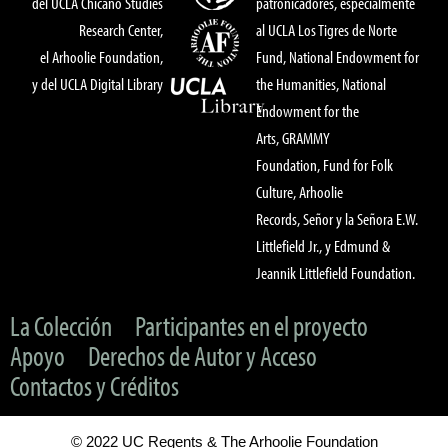
del UCLA Chicano Studies
patronicadores, especialmente
Research Center,
al UCLA Los Tigres de Norte
el Arhoolie Foundation,
Fund, National Endowment for
y del UCLA Digital Library
the Humanities, National
Endowment for the
Arts, GRAMMY
Foundation, Fund for Folk
Culture, Arhoolie
Records, Señor y la Señora E.W.
Littlefield Jr., y Edmund &
Jeannik Littlefield Foundation.
La Colección
Participantes en el proyecto
Apoyo
Derechos de Autor y Acceso
Contactos y Créditos
© 2022 UC Regents & The Arhoolie Foundation