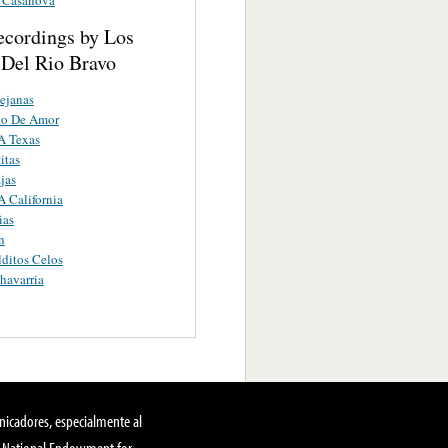
ecordings by Los
 Del Rio Bravo
Lejanas
to De Amor
A Texas
itas
jas
 California
ias
n
ditos Celos
havarria
nicadores, especialmente al
, National Endowment for