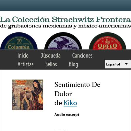
Skip to main content
Inicio
Búsqueda
Canciones
Artistas
Sellos
Blog
Español
Sentimiento De
Dolor
de
Kiko
Audio excerpt
Error loading media: File
could not be played