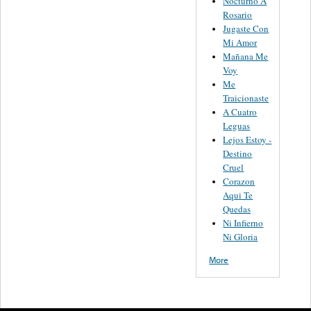
Nocturno A
Rosario
Jugaste Con
Mi Amor
Mañana Me
Voy
Me
Traicionaste
A Cuatro
Leguas
Lejos Estoy -
Destino
Cruel
Corazon
Aqui Te
Quedas
Ni Infierno
Ni Gloria
More