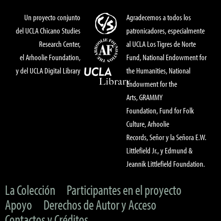
Un proyecto conjunto
Agradecemos a todos los
del UCLA Chicano Studies
patronicadores, especialmente
Research Center,
al UCLA Los Tigres de Norte
el Arhoolie Foundation,
Fund, National Endowment for
y del UCLA Digital Library
the Humanities, National
Endowment for the
Arts, GRAMMY
Foundation, Fund for Folk
Culture, Arhoolie
Records, Señor y la Señora E.W.
Littlefield Jr., y Edmund &
Jeannik Littlefield Foundation.
La Colección
Participantes en el proyecto
Apoyo
Derechos de Autor y Acceso
Contactos y Créditos