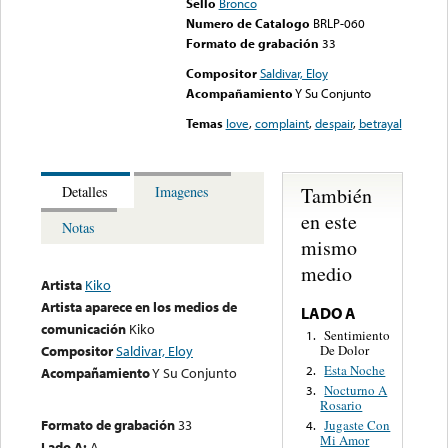
Sello
Bronco
Numero de Catalogo
BRLP-060
Formato de grabación
33
Compositor
Saldivar, Eloy
Acompañamiento
Y Su Conjunto
Temas
love
,
complaint
,
despair
,
betrayal
También
Detalles
Imagenes
en este
Notas
mismo
medio
Artista
Kiko
Artista aparece en los medios de
LADO A
comunicación
Kiko
Sentimiento
1.
De Dolor
Compositor
Saldivar, Eloy
Esta Noche
2.
Acompañamiento
Y Su Conjunto
Nocturno A
3.
Rosario
Formato de grabación
33
Jugaste Con
4.
Mi Amor
Lado A:
A