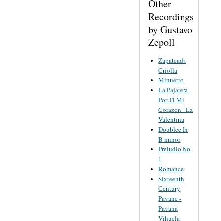
Other
Recordings
by Gustavo
Zepoll
Zapateada
Criolla
Minuetto
La Pajarera -
Por Ti Mi
Corazon - La
Valentina
Doublee In
B minor
Preludio No.
1
Romance
Sixteenth
Century
Pavane -
Pavana
Vihuela