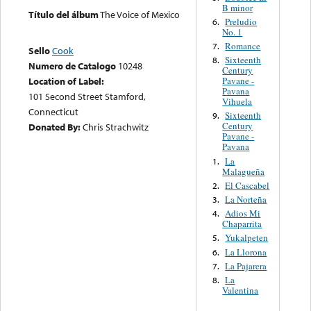
B minor
Título del álbum
The Voice of Mexico
Preludio
6.
No. 1
Romance
7.
Sello
Cook
Sixteenth
8.
Numero de Catalogo
10248
Century
Pavane -
Location of Label:
Pavana
101 Second Street Stamford,
Vihuela
Connecticut
Sixteenth
9.
Century
Donated By:
Chris Strachwitz
Pavane -
Pavana
La
1.
Malagueña
El Cascabel
2.
La Norteña
3.
Adios Mi
4.
Chaparrita
Yukalpeten
5.
La Llorona
6.
La Pajarera
7.
La
8.
Valentina