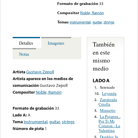
Formato de grabación
33
Compositor
Noble, Ramón
Temas
instrumental
,
guitar
,
strings
También
Detalles
Imagenes
en este
Notas
mismo
medio
Artista
Gustavo Zepoll
Artista aparece en los medios de
LADO A
comunicación
Gustavo Zepoll
Serenade
1.
Compositor
Noble, Ramón
Leyenda
10.
Zapateada
2.
Criolla
Formato de grabación
33
Minuetto
3.
Lado A:
A
La Pajarera -
4.
Por Ti Mi
Tema
instrumental
,
guitar
,
strings
Corazon - La
Número de pista
1
Valentina
Doublee In
5.