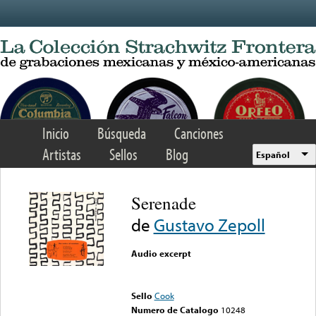
Skip to main content
Inicio
Búsqueda
Canciones
Artistas
Sellos
Blog
Español
Serenade
de
Gustavo Zepoll
Audio excerpt
Error loading media: File
could not be played
Sello
Cook
Numero de Catalogo
10248