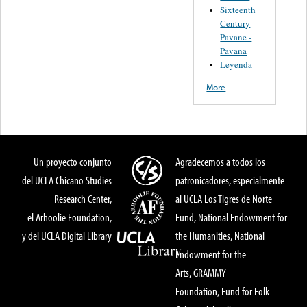
Sixteenth
Century
Pavane -
Pavana
Leyenda
More
Un proyecto conjunto
Agradecemos a todos los
del UCLA Chicano Studies
patronicadores, especialmente
Research Center,
al UCLA Los Tigres de Norte
el Arhoolie Foundation,
Fund, National Endowment for
y del UCLA Digital Library
the Humanities, National
Endowment for the
Arts, GRAMMY
Foundation, Fund for Folk