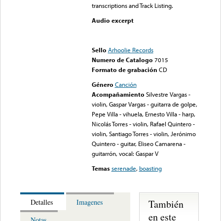
transcriptions and Track Listing.
Audio excerpt
Error loading media: File
could not be played
Sello
Arhoolie Records
Numero de Catalogo
7015
Formato de grabación
CD
Género
Canción
Acompañamiento
Silvestre Vargas -
violin, Gaspar Vargas - guitarra de golpe,
Pepe Villa - vihuela, Ernesto Villa - harp,
Nicolás Torres - violin, Rafael Quintero -
violin, Santiago Torres - violin, Jerónimo
Quintero - guitar, Eliseo Camarena -
guitarrón, vocal: Gaspar V
Temas
serenade
,
boasting
También
Detalles
Imagenes
en este
Notas