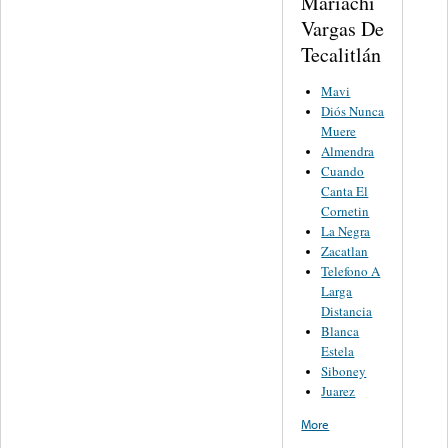
Mariachi
Vargas De
Tecalitlán
Mavi
Diós Nunca
Muere
Almendra
Cuando
Canta El
Cornetin
La Negra
Zacatlan
Telefono A
Larga
Distancia
Blanca
Estela
Siboney
Juarez
More