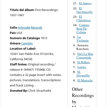
El Amigo
21.
El
22.
Título del álbum
First Recordings:
Gavilancillo
1937-1947
El
23.
Cihualteco
Camino
24.
Sello
Arhoolie Records
Real De
Colima
País
USA
La
3.
Numero de Catalogo
7015
Violinera
Género
Canción
Serenata
4.
Location of Label:
Ranchera
10341 San Pablo Ave. El Cerrito,
Eres La Más
5.
Consentida
California 94530
El Riflero
6.
Staff Notes:
Original recording /
Lupita
7.
release #: (94947) 75596B. CD
El
8.
contains a 32 page insert with notes,
Jilguerillo
pictures, translations, transcriptions
El Mariachi
9.
and Track Listing.
Other
Donated By:
Chris Strachwitz
Recordings
by