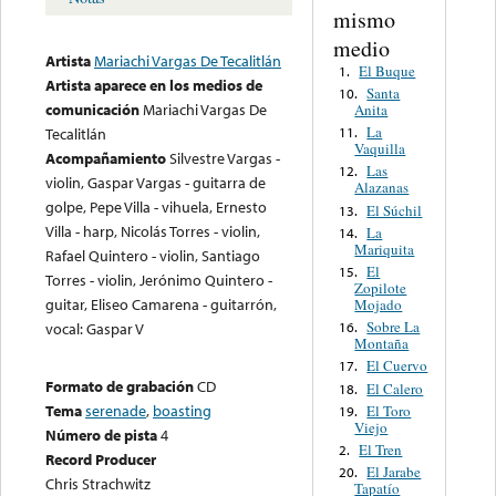
mismo
medio
Artista
Mariachi Vargas De Tecalitlán
El Buque
1.
Artista aparece en los medios de
Santa
10.
comunicación
Mariachi Vargas De
Anita
La
11.
Tecalitlán
Vaquilla
Acompañamiento
Silvestre Vargas -
Las
12.
violin, Gaspar Vargas - guitarra de
Alazanas
golpe, Pepe Villa - vihuela, Ernesto
El Súchil
13.
Villa - harp, Nicolás Torres - violin,
La
14.
Mariquita
Rafael Quintero - violin, Santiago
El
15.
Torres - violin, Jerónimo Quintero -
Zopilote
guitar, Eliseo Camarena - guitarrón,
Mojado
Sobre La
16.
vocal: Gaspar V
Montaña
El Cuervo
17.
Formato de grabación
CD
El Calero
18.
Tema
serenade
,
boasting
El Toro
19.
Viejo
Número de pista
4
El Tren
2.
Record Producer
El Jarabe
20.
Chris Strachwitz
Tapatío