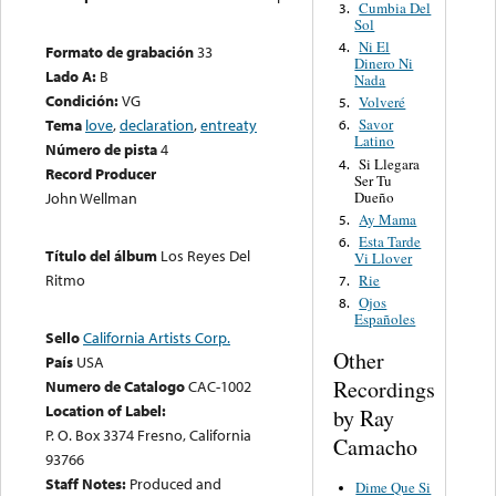
Cumbia Del
3.
Sol
Ni El
4.
Formato de grabación
33
Dinero Ni
Lado A:
B
Nada
Condición:
VG
Volveré
5.
Tema
love
,
declaration
,
entreaty
Savor
6.
Latino
Número de pista
4
Si Llegara
4.
Record Producer
Ser Tu
Dueño
John Wellman
Ay Mama
5.
Esta Tarde
6.
Título del álbum
Los Reyes Del
Vi Llover
Ritmo
Rie
7.
Ojos
8.
Españoles
Sello
California Artists Corp.
Other
País
USA
Recordings
Numero de Catalogo
CAC-1002
Location of Label:
by Ray
P. O. Box 3374 Fresno, California
Camacho
93766
Staff Notes:
Produced and
Dime Que Si