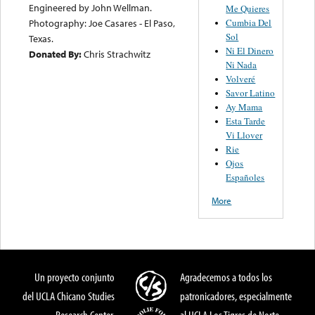
Engineered by John Wellman.
Me Quieres
Cumbia Del
Photography: Joe Casares - El Paso,
Sol
Texas.
Ni El Dinero
Donated By:
Chris Strachwitz
Ni Nada
Volveré
Savor Latino
Ay Mama
Esta Tarde
Vi Llover
Rie
Ojos
Españoles
More
Un proyecto conjunto
Agradecemos a todos los
del UCLA Chicano Studies
patronicadores, especialmente
Research Center,
al UCLA Los Tigres de Norte