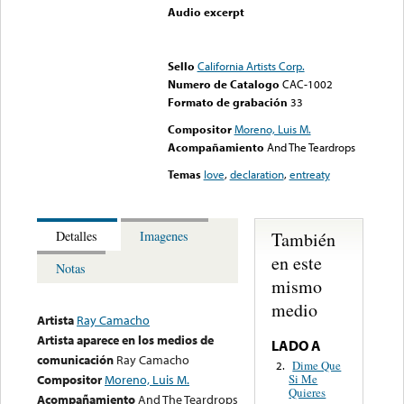
Audio excerpt
Error loading media: File
could not be played
Sello
California Artists Corp.
Numero de Catalogo
CAC-1002
Formato de grabación
33
Compositor
Moreno, Luis M.
Acompañamiento
And The Teardrops
Temas
love
,
declaration
,
entreaty
También
Detalles
Imagenes
en este
Notas
mismo
medio
Artista
Ray Camacho
Artista aparece en los medios de
LADO A
comunicación
Ray Camacho
Dime Que
2.
Si Me
Compositor
Moreno, Luis M.
Quieres
Acompañamiento
And The Teardrops