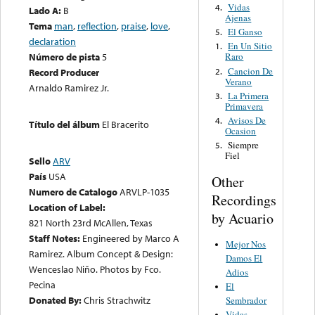
Vidas
4.
Lado A:
B
Ajenas
Tema
man
,
reflection
,
praise
,
love
,
El Ganso
5.
declaration
En Un Sitio
1.
Número de pista
5
Raro
Cancion De
2.
Record Producer
Verano
Arnaldo Ramirez Jr.
La Primera
3.
Primavera
Avisos De
4.
Título del álbum
El Bracerito
Ocasion
Siempre
5.
Fiel
Sello
ARV
País
USA
Other
Numero de Catalogo
ARVLP-1035
Recordings
Location of Label:
by Acuario
821 North 23rd McAllen, Texas
Staff Notes:
Engineered by Marco A
Mejor Nos
Ramirez. Album Concept & Design:
Damos El
Wenceslao Niño. Photos by Fco.
Adios
Pecina
El
Donated By:
Chris Strachwitz
Sembrador
Vidas