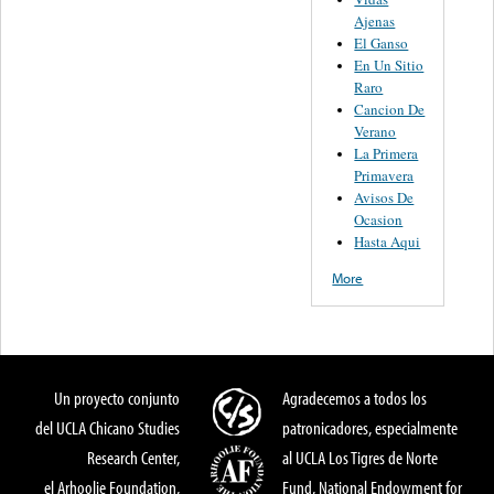
Ajenas
El Ganso
En Un Sitio
Raro
Cancion De
Verano
La Primera
Primavera
Avisos De
Ocasion
Hasta Aqui
More
Un proyecto conjunto
Agradecemos a todos los
del UCLA Chicano Studies
patronicadores, especialmente
Research Center,
al UCLA Los Tigres de Norte
el Arhoolie Foundation,
Fund, National Endowment for