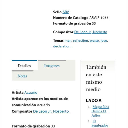
Error loading media: File
could not be played
Sello
ARV
Numero de Catalogo
ARVLP-1035
Formato de grabación
33
Compositor
De Leon Jr., Norberto
Temas
man
,
reflection
,
praise
,
love
,
declaration
También
Detalles
Imagenes
en este
Notas
mismo
medio
Artista
Acuario
Artista aparece en los medios de
LADO A
comunicación
Acuario
Mejor Nos
2.
Damos El
Compositor
De Leon Jr., Norberto
Adios
El
3.
Sembrador
Formato de grabación
33