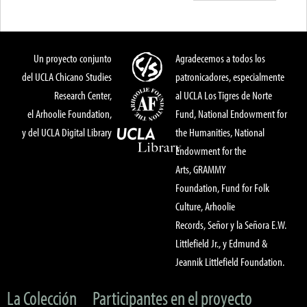
Un proyecto conjunto
Agradecemos a todos los
del UCLA Chicano Studies
patronicadores, especialmente
Research Center,
al UCLA Los Tigres de Norte
el Arhoolie Foundation,
Fund, National Endowment for
y del UCLA Digital Library
the Humanities, National
Endowment for the
Arts, GRAMMY
Foundation, Fund for Folk
Culture, Arhoolie
Records, Señor y la Señora E.W.
Littlefield Jr., y Edmund &
Jeannik Littlefield Foundation.
La Colección
Participantes en el proyecto