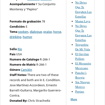
No Dejes
Acompañamiento
Y Su Conjunto
Que Te
Monterey y “Pepino”
Engañen Las
Estrellas
Mama Laya
Formato de grabación
78
No Dejes
Condición:
E
Que Te
Tema
spoken
,
dialogue
,
praise
,
horse
,
Enganen Las
drinking
,
humor
Estrellas
Trigueñita
Sello
Rio
De Mi Vida
El Gavilan
País
USA
Pollero
Numero de Catalogo
R-266-1
El Mosquito
Numero de Matriz
R-266-1
Mexicano
Género
Canción
Pancho’s
Staff Notes:
There are two of these
Boogie
records and both are in E. Condition.
Sin Ningun
Jose Martinez-Accordeon, Ernesto
Motivo
Barrett-Guitarra, Margarito Guerrero-
Pepino
Contra.
More
Donated By:
Chris Strachwitz