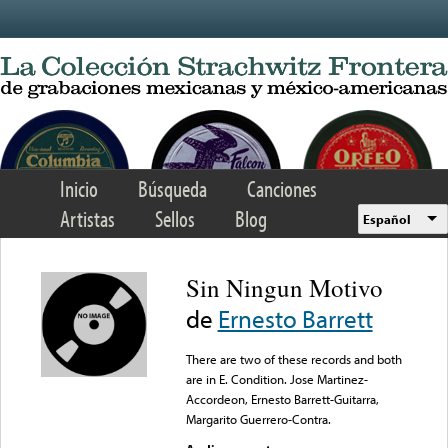
Skip to main content
Inicio
Búsqueda
Canciones
Artistas
Sellos
Blog
Español
Sin Ningun Motivo
de
Ernesto Barrett
There are two of these records and both
are in E. Condition. Jose Martinez-
Accordeon, Ernesto Barrett-Guitarra,
Margarito Guerrero-Contra.