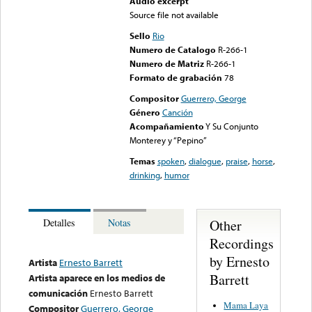
Audio excerpt
Source file not available
Sello
Rio
Numero de Catalogo
R-266-1
Numero de Matriz
R-266-1
Formato de grabación
78
Compositor
Guerrero, George
Género
Canción
Acompañamiento
Y Su Conjunto
Monterey y “Pepino”
Temas
spoken
,
dialogue
,
praise
,
horse
,
drinking
,
humor
Other
Detalles
Notas
Recordings
by Ernesto
Artista
Ernesto Barrett
Barrett
Artista aparece en los medios de
comunicación
Ernesto Barrett
Mama Laya
Compositor
Guerrero, George