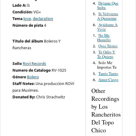
Dejame Que
4.
Lado A:
b
Sufra
Condición:
VG+
Si Volvieras
5.
Tema
love
,
declaration
A Quererme
Ayúdame A
6.
Número de pista
4
Vivir
No Me
1.
Humillo
Título del álbum
Boleros Y
Ojos Tristes
2.
Rancheras
Te Odio Y
3.
Te Quiero
Solo Me
4.
Sello
Rovi Records
Importas Tu
Numero de Catalogo
RV-1025
Tanto Tanto
5.
Género
Bolero
Amor Ciego
6.
Staff Notes:
Una produccion ROVI
Other
para Musimex.
Donated By:
Chris Strachwitz
Recordings
by Los
Rancheritos
Del Topo
Chico