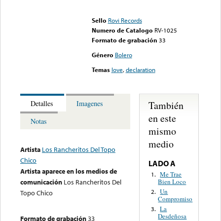
Error loading media: File
could not be played
Sello
Rovi Records
Numero de Catalogo
RV-1025
Formato de grabación
33
Género
Bolero
Temas
love
,
declaration
También
Detalles
Imagenes
en este
Notas
mismo
medio
Artista
Los Rancheritos Del Topo
Chico
LADO A
Artista aparece en los medios de
Me Trae
1.
Bien Loco
comunicación
Los Rancheritos Del
Un
2.
Topo Chico
Compromiso
La
3.
Desdeñosa
Formato de grabación
33