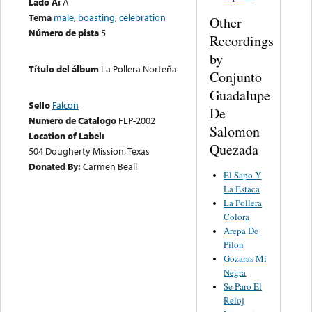
Lado A:
A
Tema
male
,
boasting
,
celebration
Other
Número de pista
5
Recordings
by
Título del álbum
La Pollera Norteña
Conjunto
Guadalupe
Sello
Falcon
De
Numero de Catalogo
FLP-2002
Salomon
Location of Label:
Quezada
504 Dougherty Mission, Texas
Donated By:
Carmen Beall
El Sapo Y
La Estaca
La Pollera
Colora
Arepa De
Pilon
Gozaras Mi
Negra
Se Paro El
Reloj