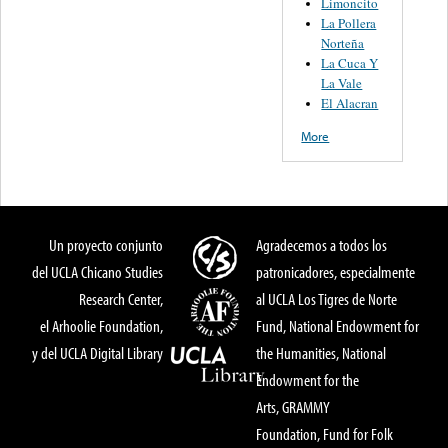
Limoncito
La Pollera
Norteña
La Cuca Y
La Vale
El Alacran
More
Un proyecto conjunto
Agradecemos a todos los
del UCLA Chicano Studies
patronicadores, especialmente
Research Center,
al UCLA Los Tigres de Norte
el Arhoolie Foundation,
Fund, National Endowment for
y del UCLA Digital Library
the Humanities, National
Endowment for the
Arts, GRAMMY
Foundation, Fund for Folk