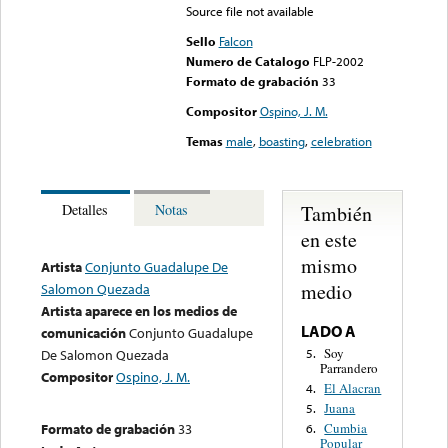
Source file not available
Sello
Falcon
Numero de Catalogo
FLP-2002
Formato de grabación
33
Compositor
Ospino, J. M.
Temas
male
,
boasting
,
celebration
También
Detalles
Notas
en este
mismo
Artista
Conjunto Guadalupe De
medio
Salomon Quezada
Artista aparece en los medios de
LADO A
comunicación
Conjunto Guadalupe
Soy
5.
De Salomon Quezada
Parrandero
Compositor
Ospino, J. M.
El Alacran
4.
Juana
5.
Formato de grabación
33
Cumbia
6.
Popular