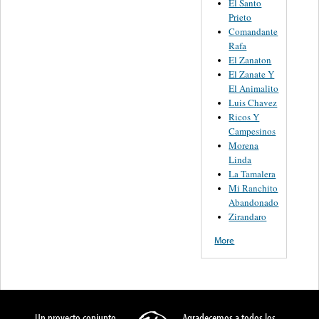
El Santo
Prieto
Comandante
Rafa
El Zanaton
El Zanate Y
El Animalito
Luis Chavez
Ricos Y
Campesinos
Morena
Linda
La Tamalera
Mi Ranchito
Abandonado
Zirandaro
More
Un proyecto conjunto
Agradecemos a todos los