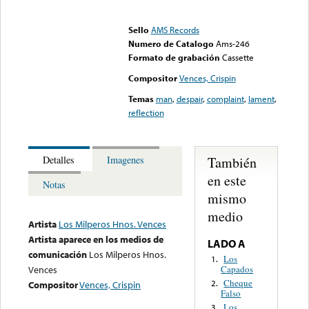
Error loading media: File
could not be played
Sello
AMS Records
Numero de Catalogo
Ams-246
Formato de grabación
Cassette
Compositor
Vences, Crispin
Temas
man
,
despair
,
complaint
,
lament
,
reflection
También
Detalles
Imagenes
en este
Notas
mismo
medio
Artista
Los Milperos Hnos. Vences
Artista aparece en los medios de
LADO A
comunicación
Los Milperos Hnos.
Los
1.
Capados
Vences
Cheque
2.
Compositor
Vences, Crispin
Falso
Los
3.