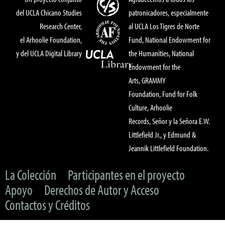
del UCLA Chicano Studies
patronicadores, especialmente
Research Center,
al UCLA Los Tigres de Norte
el Arhoolie Foundation,
Fund, National Endowment for
y del UCLA Digital Library
the Humanities, National
Endowment for the
Arts, GRAMMY
Foundation, Fund for Folk
Culture, Arhoolie
Records, Señor y la Señora E.W.
Littlefield Jr., y Edmund &
Jeannik Littlefield Foundation.
La Colección
Participantes en el proyecto
Apoyo
Derechos de Autor y Acceso
Contactos y Créditos