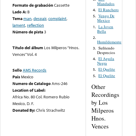
Mandados
Formato de grabación
Cassette
El Ranchero
4.
Lado A:
B
Vengo De
5.
Tema
man
,
despair
,
complaint
,
Mexico
lament
,
reflection
La Joven
1.
Bella
Número de pista
3
2.
Humildemente
Título del álbum
Los Milperos “Hnos.
Sufriendo
3.
Desprecios
Vences” Vol. 4
El Aguila
4.
Negra
El Quelite
5.
Sello
AMS Records
El Quelite
5.
País
Mexico
Numero de Catalogo
Ams-246
Other
Location of Label:
Recordings
Africa No. 80 Col. Romero Rubio
by Los
Mexico, D. F.
Milperos
Donated By:
Chris Strachwitz
Hnos.
Vences