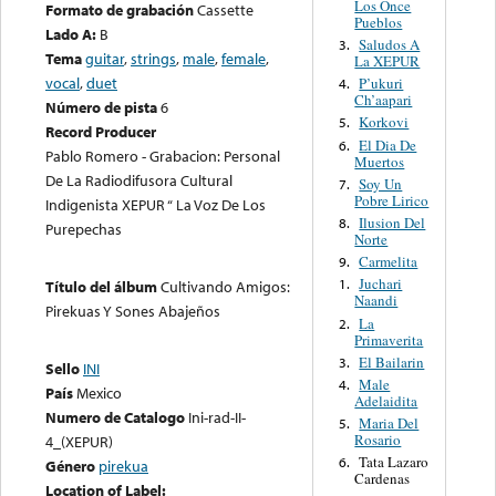
Los Once
Formato de grabación
Cassette
Pueblos
Lado A:
B
Saludos A
3.
Tema
guitar
,
strings
,
male
,
female
,
La XEPUR
vocal
,
duet
P’ukuri
4.
Ch’aapari
Número de pista
6
Korkovi
5.
Record Producer
El Dia De
6.
Pablo Romero - Grabacion: Personal
Muertos
De La Radiodifusora Cultural
Soy Un
7.
Pobre Lirico
Indigenista XEPUR “ La Voz De Los
Ilusion Del
8.
Purepechas
Norte
Carmelita
9.
Juchari
1.
Título del álbum
Cultivando Amigos:
Naandi
Pirekuas Y Sones Abajeños
La
2.
Primaverita
El Bailarin
3.
Sello
INI
Male
4.
País
Mexico
Adelaidita
Numero de Catalogo
Ini-rad-II-
Maria Del
5.
Rosario
4_(XEPUR)
Tata Lazaro
6.
Género
pirekua
Cardenas
Location of Label: