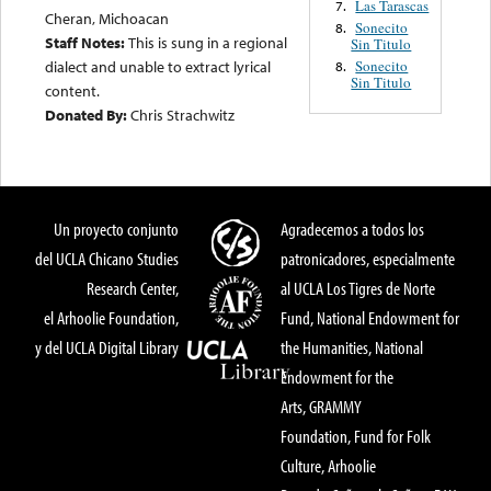
Las Tarascas
7.
Cheran, Michoacan
Sonecito
8.
Staff Notes:
This is sung in a regional
Sin Titulo
Sonecito
dialect and unable to extract lyrical
8.
Sin Titulo
content.
Donated By:
Chris Strachwitz
Un proyecto conjunto
Agradecemos a todos los
del UCLA Chicano Studies
patronicadores, especialmente
Research Center,
al UCLA Los Tigres de Norte
el Arhoolie Foundation,
Fund, National Endowment for
y del UCLA Digital Library
the Humanities, National
Endowment for the
Arts, GRAMMY
Foundation, Fund for Folk
Culture, Arhoolie