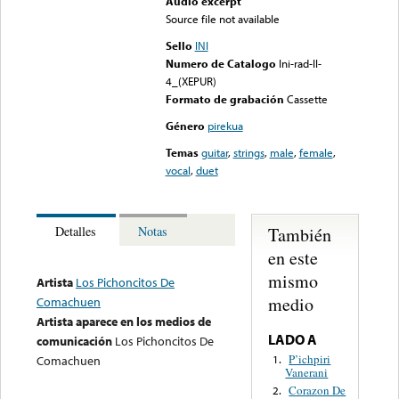
Audio excerpt
Source file not available
Sello
INI
Numero de Catalogo
Ini-rad-II-
4_(XEPUR)
Formato de grabación
Cassette
Género
pirekua
Temas
guitar
,
strings
,
male
,
female
,
vocal
,
duet
También
Detalles
Notas
en este
mismo
Artista
Los Pichoncitos De
medio
Comachuen
Artista aparece en los medios de
LADO A
comunicación
Los Pichoncitos De
P’ichpiri
1.
Comachuen
Vanerani
Corazon De
2.