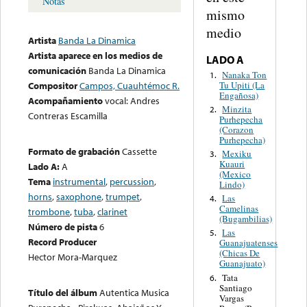
Notas
mismo
medio
Artista
Banda La Dinamica
Artista aparece en los medios de
LADO A
comunicación
Banda La Dinamica
Nanaka Ton
1.
Tu Upiti (La
Compositor
Campos, Cuauhtémoc R.
Engañosa)
Acompañamiento
vocal: Andres
Minzita
2.
Contreras Escamilla
Purhepecha
(Corazon
Purhepecha)
Formato de grabación
Cassette
Mexiku
3.
Kuauri
Lado A:
A
(Mexico
Tema
instrumental
,
percussion
,
Lindo)
horns
,
saxophone
,
trumpet
,
Las
4.
Camelinas
trombone
,
tuba
,
clarinet
(Bugambilias)
Número de pista
6
Las
5.
Record Producer
Guanajuatenses
(Chicas De
Hector Mora-Marquez
Guanajuato)
Tata
6.
Santiago
Título del álbum
Autentica Musica
Vargas