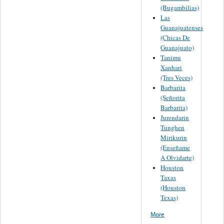
(Bugambilias)
Las
Guanajuatenses
(Chicas De
Guanajuato)
Tanimu
Xanhari
(Tres Veces)
Barbarita
(Señorita
Barbarita)
Jurendarin
Tunghen
Mirikurin
(Enseñame
A Olvidarte)
Houston
Taxas
(Houston
Texas)
More