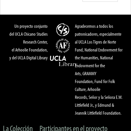
Un proyecto conjunto
Agradecemos a todos los
del UCLA Chicano Studies
patronicadores, especialmente
Research Center,
al UCLA Los Tigres de Norte
el Arhoolie Foundation,
Fund, National Endowment for
y del UCLA Digital Library
the Humanities, National
Endowment for the
Arts, GRAMMY
Foundation, Fund for Folk
Culture, Arhoolie
Records, Señor y la Señora E.W.
Littlefield Jr., y Edmund &
Jeannik Littlefield Foundation.
La Colección
Participantes en el proyecto