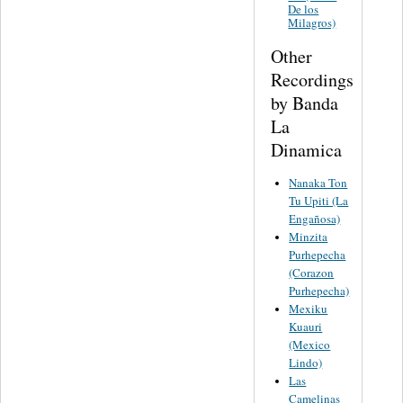
De los
Milagros)
Other
Recordings
by Banda
La
Dinamica
Nanaka Ton
Tu Upiti (La
Engañosa)
Minzita
Purhepecha
(Corazon
Purhepecha)
Mexiku
Kuauri
(Mexico
Lindo)
Las
Camelinas