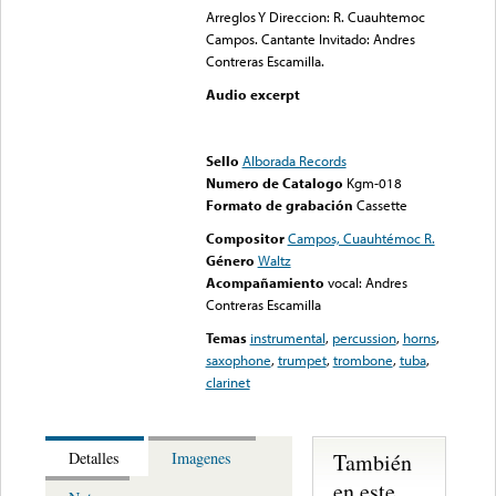
Arreglos Y Direccion: R. Cuauhtemoc
Campos. Cantante Invitado: Andres
Contreras Escamilla.
Audio excerpt
Error loading media: File
could not be played
Sello
Alborada Records
Numero de Catalogo
Kgm-018
Formato de grabación
Cassette
Compositor
Campos, Cuauhtémoc R.
Género
Waltz
Acompañamiento
vocal: Andres
Contreras Escamilla
Temas
instrumental
,
percussion
,
horns
,
saxophone
,
trumpet
,
trombone
,
tuba
,
clarinet
También
Detalles
Imagenes
en este