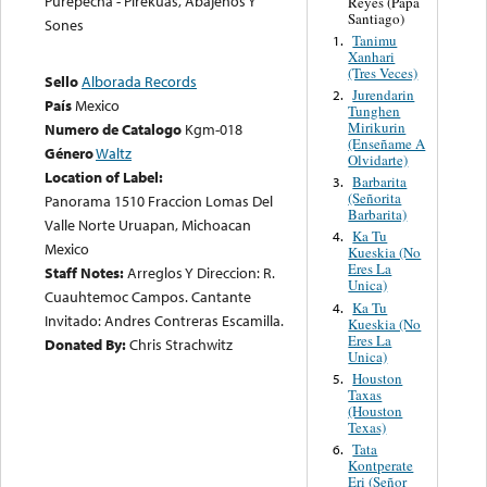
Purepecha - Pirekuas, Abajeños Y
Reyes (Papa
Santiago)
Sones
Tanimu
1.
Xanhari
(Tres Veces)
Sello
Alborada Records
Jurendarin
2.
País
Mexico
Tunghen
Mirikurin
Numero de Catalogo
Kgm-018
(Enseñame A
Género
Waltz
Olvidarte)
Location of Label:
Barbarita
3.
(Señorita
Panorama 1510 Fraccion Lomas Del
Barbarita)
Valle Norte Uruapan, Michoacan
Ka Tu
4.
Mexico
Kueskia (No
Eres La
Staff Notes:
Arreglos Y Direccion: R.
Unica)
Cuauhtemoc Campos. Cantante
Ka Tu
4.
Invitado: Andres Contreras Escamilla.
Kueskia (No
Eres La
Donated By:
Chris Strachwitz
Unica)
Houston
5.
Taxas
(Houston
Texas)
Tata
6.
Kontperate
Eri (Señor