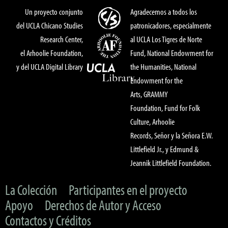
Un proyecto conjunto
Agradecemos a todos los
del UCLA Chicano Studies
patronicadores, especialmente
Research Center,
al UCLA Los Tigres de Norte
el Arhoolie Foundation,
Fund, National Endowment for
y del UCLA Digital Library
the Humanities, National
Endowment for the
Arts, GRAMMY
Foundation, Fund for Folk
Culture, Arhoolie
Records, Señor y la Señora E.W.
Littlefield Jr., y Edmund &
Jeannik Littlefield Foundation.
La Colección
Participantes en el proyecto
Apoyo
Derechos de Autor y Acceso
Contactos y Créditos