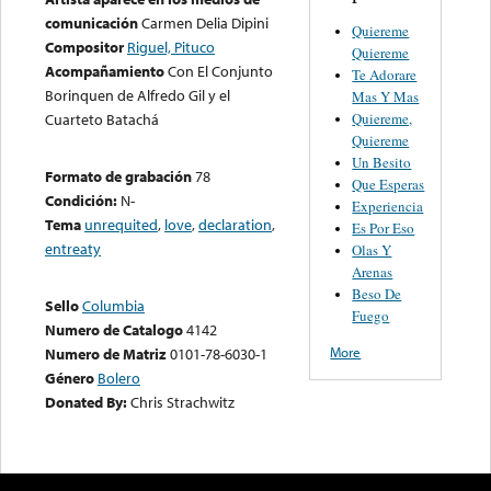
comunicación
Carmen Delia Dipini
Quiereme
Compositor
Riguel, Pituco
Quiereme
Acompañamiento
Con El Conjunto
Te Adorare
Borinquen de Alfredo Gil y el
Mas Y Mas
Quiereme,
Cuarteto Batachá
Quiereme
Un Besito
Formato de grabación
78
Que Esperas
Condición:
N-
Experiencia
Tema
unrequited
,
love
,
declaration
,
Es Por Eso
entreaty
Olas Y
Arenas
Beso De
Sello
Columbia
Fuego
Numero de Catalogo
4142
More
Numero de Matriz
0101-78-6030-1
Género
Bolero
Donated By:
Chris Strachwitz