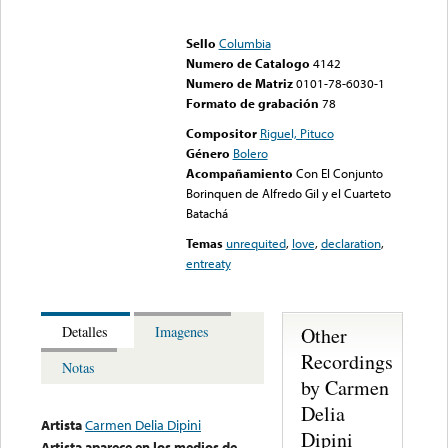
Error loading media: File
could not be played
Sello
Columbia
Numero de Catalogo
4142
Numero de Matriz
0101-78-6030-1
Formato de grabación
78
Compositor
Riguel, Pituco
Género
Bolero
Acompañamiento
Con El Conjunto
Borinquen de Alfredo Gil y el Cuarteto
Batachá
Temas
unrequited
,
love
,
declaration
,
entreaty
Other
Detalles
Imagenes
Recordings
Notas
by Carmen
Delia
Artista
Carmen Delia Dipini
Dipini
Artista aparece en los medios de