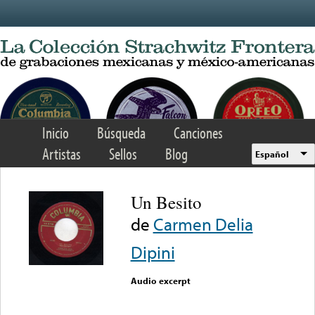
Skip to main content
Inicio
Búsqueda
Canciones
Artistas
Sellos
Blog
Español
Un Besito
de
Carmen Delia
Dipini
Audio excerpt
Error loading media: File
could not be played