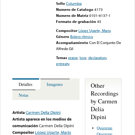
Sello
Columbia
Numero de Catalogo
4173
Numero de Matriz
0101-6137-1
Formato de grabación
45
Compositor
López Ugarte, Mario
Género
Bolero rítmico
Acompañamiento
Con El Conjunto De
Alfredo Gil
Temas
praise
,
love
,
declaration
,
entreaty
Other
Detalles
Imagenes
Recordings
Notas
by Carmen
Delia
Artista
Carmen Delia Dipini
Dipini
Artista aparece en los medios de
comunicación
Carmen Delia Dipini
Quiereme
Compositor
López Ugarte, Mario
Quiereme