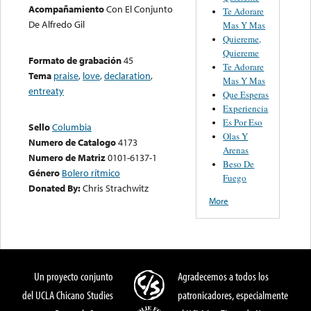
Acompañamiento
Con El Conjunto
Te Adorare
De Alfredo Gil
Mas Y Mas
Quiereme,
Quiereme
Formato de grabación
45
Te Adorare
Tema
praise
,
love
,
declaration
,
Mas Y Mas
entreaty
Que Esperas
Experiencia
Es Por Eso
Sello
Columbia
Olas Y
Numero de Catalogo
4173
Arenas
Numero de Matriz
0101-6137-1
Beso De
Género
Bolero rítmico
Fuego
Donated By:
Chris Strachwitz
More
Un proyecto conjunto
Agradecemos a todos los
del UCLA Chicano Studies
patronicadores, especialmente