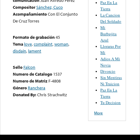
comunicación
Juan Alfredo Pérez
Paz En La
Compositor
Sánchez, Cuco
Tierra
Acompañamiento
Con El Conjunto
La Cancion
De Cruz Torres
Del Soldado
Mi
Burbujita
Formato de grabación
45
Azul
Tema
love
,
complaint
,
woman
,
Lloraras Por
disdain
,
lament
Mi
Adios A Mi
Novia
Sello
Falcon
Divorcio
Numero de Catalogo
1537
Sin Mentiras
Numero de Matriz
F-4808
Ni Traicion
Género
Ranchera
Paz En La
Donated By:
Chris Strachwitz
Tierra
Tu Decision
More