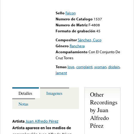
Error loading media: File
could not be played
Sello
Falcon
Numero de Catalogo
1537
Numero de Matriz
F-4808
Formato de grabación
45
Compositor
Sánchez, Cuco
Género
Ranchera
Acompañamiento
Con El Conjunto De
Cruz Torres
Temas
love
,
complaint
,
woman
,
disdain
,
lament
Other
Detalles
Imagenes
Recordings
Notas
by Juan
Alfredo
Artista
Juan Alfredo Pérez
Pérez
Artista aparece en los medios de