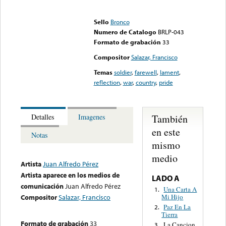
Error loading media: File
could not be played
Sello
Bronco
Numero de Catalogo
BRLP-043
Formato de grabación
33
Compositor
Salazar, Francisco
Temas
soldier
,
farewell
,
lament
,
reflection
,
war
,
country
,
pride
También
Detalles
Imagenes
en este
Notas
mismo
medio
Artista
Juan Alfredo Pérez
Artista aparece en los medios de
LADO A
comunicación
Juan Alfredo Pérez
Una Carta A
1.
Mi Hijo
Compositor
Salazar, Francisco
Paz En La
2.
Tierra
Formato de grabación
33
La Cancion
3.