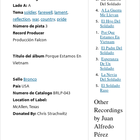
Del Soldado
Lado A:
A
A La Guerra
4.
Tema
soldier
,
farewell
,
lament
,
Me Llevan
reflection
,
war
,
country
,
pride
El Hijo Del
5.
Número de pista
3
Soldado
Por Que
1.
Record Producer
Estamos En
Producción Falcon
Vietnam
El Padre Del
2.
Soldado
Título del álbum
Porque Estamos En
Esperanza
3.
Vietnam
De Un
Soldado
La Novia
4.
Sello
Bronco
Del Soldado
El Soldado
País
USA
5.
Raso
Numero de Catalogo
BRLP-043
Location of Label:
Other
McAllen, Texas
Recordings
Donated By:
Chris Strachwitz
by Juan
Alfredo
Pérez