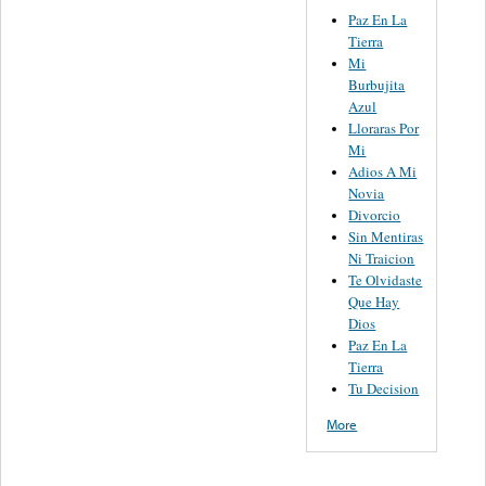
Paz En La
Tierra
Mi
Burbujita
Azul
Lloraras Por
Mi
Adios A Mi
Novia
Divorcio
Sin Mentiras
Ni Traicion
Te Olvidaste
Que Hay
Dios
Paz En La
Tierra
Tu Decision
More