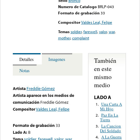
Sello
Bronco
Numero de Catalogo
BRLP-043
Formato de grabación
33
Compositor
Valdes Leal, Felipe
Temas
soldier
,
farewell
,
valor
,
war
,
mother
,
complaint
También
Detalles
Imagenes
en este
Notas
mismo
medio
Artista
Freddie Gómez
Artista aparece en los medios de
LADO A
comunicación
Freddie Gómez
Una Carta A
1.
Mi Hijo
Compositor
Valdes Leal, Felipe
Paz En La
2.
Tierra
Formato de grabación
33
La Cancion
3.
Del Soldado
Lado A:
B
A La Guerra
4.
Tema
soldier
,
farewell
,
valor
,
war
,