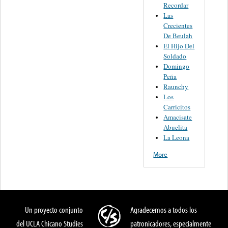
Recordar
Las
Crecientes
De Beulah
El Hijo Del
Soldado
Domingo
Peña
Raunchy
Los
Carricitos
Amacisate
Abuelita
La Leona
More
Un proyecto conjunto
Agradecemos a todos los
del UCLA Chicano Studies
patronicadores, especialmente