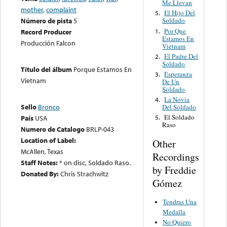
Me Llevan
mother
,
complaint
El Hijo Del
5.
Número de pista
5
Soldado
Por Que
1.
Record Producer
Estamos En
Producción Falcon
Vietnam
El Padre Del
2.
Soldado
Título del álbum
Porque Estamos En
Esperanza
3.
Vietnam
De Un
Soldado
La Novia
4.
Sello
Bronco
Del Soldado
El Soldado
País
USA
5.
Raso
Numero de Catalogo
BRLP-043
Location of Label:
Other
McAllen, Texas
Recordings
Staff Notes:
* on disc, Soldado Raso.
by Freddie
Donated By:
Chris Strachwitz
Gómez
Tendras Una
Medalla
No Quiero