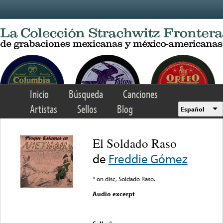
Skip to main content
Inicio
Búsqueda
Canciones
Artistas
Sellos
Blog
Español
El Soldado Raso
de
Freddie Gómez
* on disc, Soldado Raso.
Audio excerpt
Error loading media: File
could not be played