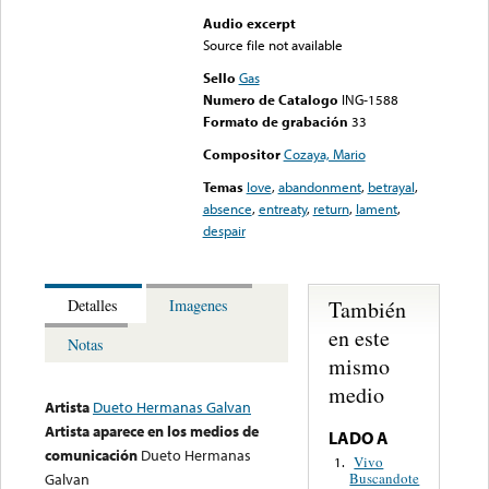
Audio excerpt
Source file not available
Sello
Gas
Numero de Catalogo
ING-1588
Formato de grabación
33
Compositor
Cozaya, Mario
Temas
love
,
abandonment
,
betrayal
,
absence
,
entreaty
,
return
,
lament
,
despair
También
Detalles
Imagenes
en este
Notas
mismo
medio
Artista
Dueto Hermanas Galvan
Artista aparece en los medios de
LADO A
comunicación
Dueto Hermanas
Vivo
1.
Buscandote
Galvan