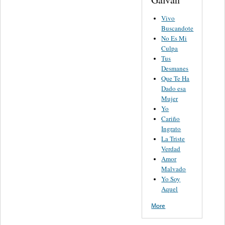
Vivo
Buscandote
No Es Mi
Culpa
Tus
Desmanes
Que Te Ha
Dado esa
Mujer
Yo
Cariño
Ingrato
La Triste
Verdad
Amor
Malvado
Yo Soy
Aquel
More