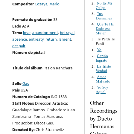
No Es Mi
2.
Compositor
Cozaya, Mario
Culpa
Tus
3.
Desmanes
Formato de grabación
33
Que Te Ha
4.
Lado A:
A
Dado esa
Tema
love
,
abandonment
,
betrayal
,
Mujer
absence
,
entreaty
,
return
,
lament
,
Te Perdi Te
5.
Perdi
despair
Yo
1.
Número de pista
5
Cariño
2.
Ingrato
La Triste
3.
Título del álbum
Pasion Ranchera
Verdad
Amor
4.
Malvado
Sello
Gas
Yo Soy
5.
País
USA
Aquel
Numero de Catalogo
ING-1588
Other
Staff Notes:
Direccion Artistica:
Recordings
Guadalupe Ramos. Grabacion: Juan
Zambrano - Tomas Marquez.
by Dueto
Produccion: Discos Gas.
Hermanas
Donated By:
Chris Strachwitz
Galvan