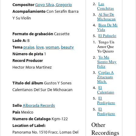
Las
2.
Compositor
Goyo Silva, Gregorio
Conchitas
Acompañamiento
Con Serafin Ibarra
Al Sur De
3.
Y Su Violin
Michoacan
Bien De Mi
4.
Vida
Formato de grabación
Cassette
El Pañuelo
5.
Lado A:
B
Tengo Un
1.
Amor Que
Tema
praise
,
love
,
woman
,
beauty
Yo Quiero
Número de pista
1
Yo Me
2.
Record Producer
Siento Muy
Feliz
Hector Mora Martinez
Coplas A
3.
Zitacuaro
Mich.
Título del álbum
Gustos Y Sones
El
4.
Calentanos Del Sur De Michoacan
Calentano
El
5.
Perdigüero
Sello
Alborada Records
El
5.
País
Mexico
Perdigüero
Numero de Catalogo
Kgm-122
Other
Location of Label:
Recordings
Panorama No. 1510 Fracc. Lomas Del