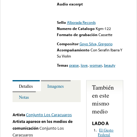
Audio excerpt
Error loading media: File
could not be played
Sello
Alborada Records
Numero de Catalogo
Kgm-122
Formato de grabación
Cassette
Compositor
Goyo Silva, Gregorio
Acompañamiento
Con Serafin Ibarra Y
Su Violin
Temas
praise
,
love
,
woman
,
beauty
También
Detalles
Imagenes
en este
Notas
mismo
medio
Artista
Conjunto Los Caracuaros
Artista aparece en los medios de
LADO A
comunicación
Conjunto Los
El Gusto
1.
Federal
Caracuaros