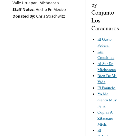
Valle Uruapan, Michoacan
by
Staff Notes:
Hecho En Mexico
Conjunto
Donated By:
Chris Strachwitz
Los
Caracuaros
El Gusto
Federal
Las
Conchitas
Al Sur De
Michoacan
Bien De Mi
Vida
El Pañuelo
Yo Me
Siento Muy
Feliz
Coplas A
Zitacuaro
Mich.
El